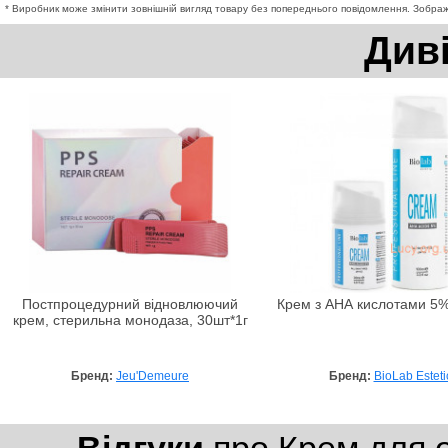
* Виробник може змінити зовнішній вигляд товару без попереднього повідомлення. Зображе
Див
Постпроцедурний відновлюючий
Крем з АНА кислотами 5%
крем, стерильна монодаза, 30шт*1г
Бренд:
Jeu'Demeure
Бренд:
BioLab Esteti
Відгуки
про Крем для о