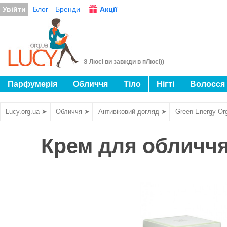
Увійти
Блог
Бренди
Акції
З Люсі ви завжди в пЛюсі))
Парфумерія
Обличчя
Тіло
Нігті
Волосся
Lucy.org.ua ➤
Обличчя ➤
Антивіковий догляд ➤
Green Energy Or
Крем для обличчя 