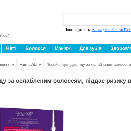
Часто шукають:
Маски для обличчя Piel
Люсі))
Нігті
Волосся
Макіяж
Для зубів
Здоров'
адіння ➤
FarmaVita ➤
Лосьйон для догляду за ослабленим волоссям, 
у за ослабленим волоссям, піддає ризику ви