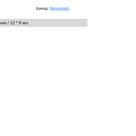
Бренд:
Mesoestetic
ня / 12 * 8 мл