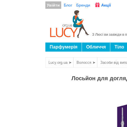
Увійти
Блог
Бренди
Акції
З Люсі ви завжди в п
Парфумерія
Обличчя
Тіло
Lucy.org.ua ➤
Волосся ➤
Засоби від вип
Лосьйон для догляд