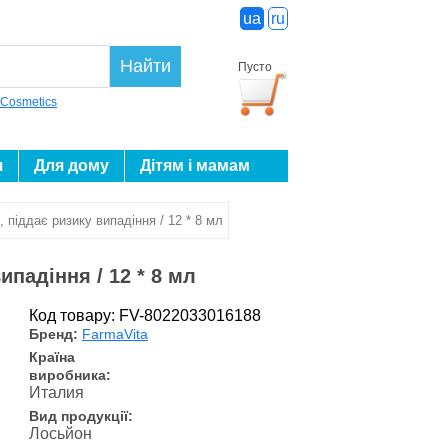
ua
ru
Найти
Пусто
 Cosmetics
я
Для дому
Дітям і мамам
піддає ризику випадіння / 12 * 8 мл
падіння / 12 * 8 мл
Код товару: FV-8022033016188
Бренд:
FarmaVita
Країна
виробника:
Италия
Вид продукції:
Лосьйон