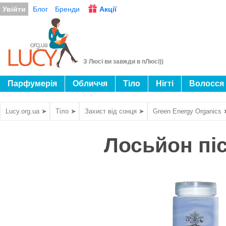
Увійти
Блог
Бренди
Акції
З Люсі ви завжди в пЛюсі))
Парфумерія
Обличчя
Тіло
Нігті
Волосся
Lucy.org.ua ➤
Тіло ➤
Захист від сонця ➤
Green Energy Organics 
Лосьйон піс