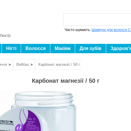
Часто шукають:
Шампуні для волосся C
Люсі))
Нігті
Волосся
Макіяж
Для зубів
Здоров'
иччя ➤
Bellitas ➤
Карбонат магнезії / 50 г
Карбонат магнезії / 50 г