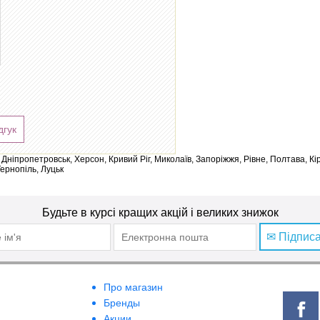
дгук
ів, Дніпропетровськ, Херсон, Кривий Ріг, Миколаїв, Запоріжжя, Рівне, Полтава, К
Тернопіль, Луцьк
Будьте в курсі кращих акцій і великих знижок
✉ Підпис
Про магазин
Бренды
Акции