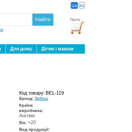
ua
ru
Найти
Пусто
HI
я
Для дому
Дітям і мамам
Код товару: BEL-119
Бренд:
Bellitas
Країна
виробника:
Англия
+20
Вік:
Вид продукції: