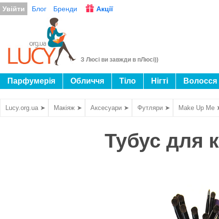
Увійти
Блог
Бренди
Акції
З Люсі ви завжди в пЛюсі))
Парфумерія
Обличчя
Тіло
Нігті
Волосся
Lucy.org.ua ➤
Макіяж ➤
Аксесуари ➤
Футляри ➤
Make Up Me 
Тубус для 