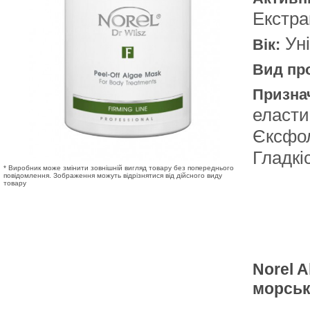
Екстра
Уні
Вік:
Вид про
Призна
еласти
Єксфол
Гладкі
* Виробник може змінити зовнішній вигляд товару без попереднього
повідомлення. Зображення можуть відрізнятися від дійсного виду
товару
Norel A
морськ