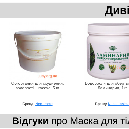
Див
Обгортання для схуднення,
Водоросли для оберты
водорості + гассул, 5 кг
Ламинария, 1кг
Бренд:
Nectarome
Бренд:
Naturalissim
Відгуки
про Маска для ті