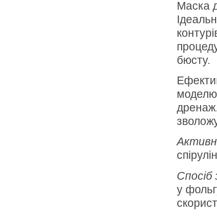
Маска д
Ідеальн
контурі
процеду
бюсту.
Ефектив
моделює
дренаж.
зволожу
Активн
спірулін
Спосіб
у фольг
скорис