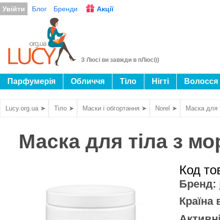
Увійти
Блог
Бренди
Акції
З Люсі ви завжди в пЛюсі))
Парфумерія
Обличчя
Тіло
Нігті
Волосся
Lucy.org.ua ➤
Тіло ➤
Маски і обгортання ➤
Norel ➤
Маска для 
Маска для тіла з мо
Код то
Бренд:
Країна
Активн