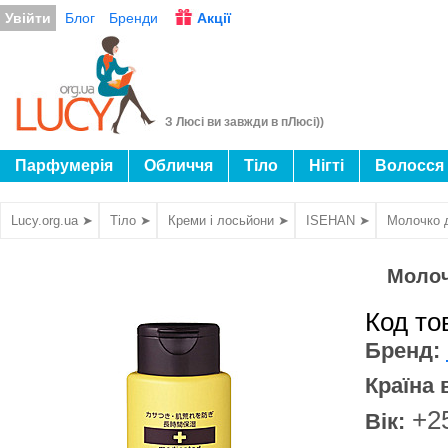
Увійти
Блог
Бренди
Акції
З Люсі ви завжди в пЛюсі))
Парфумерія
Обличчя
Тіло
Нігті
Волосся
Lucy.org.ua ➤
Тіло ➤
Креми і лосьйони ➤
ISEHAN ➤
Молочко д
Молоч
Код то
Бренд:
Країна
+2
Вік: