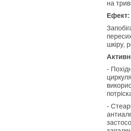
на трив
Ефект:
Запобіг
пересих
шкіру, 
Активн
- Похід
циркуля
викорис
потріск
- Стеар
антиале
застосо
запален