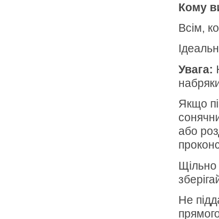
Кому в
Всім, ко
Ідеальн
Увага:
набряки
Якщо пі
сонячни
або роз
проконс
Щільно 
зберіга
Не підд
прямого