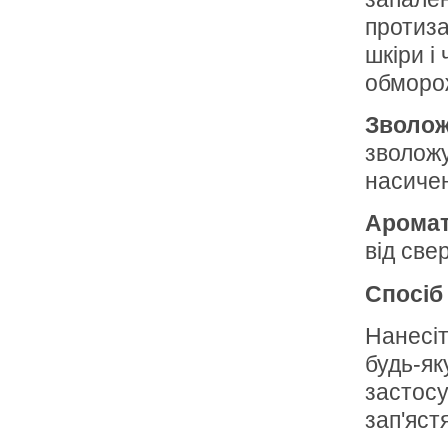
протиза
шкіри і
обморож
Зволож
зволожу
насичен
Аромат
від све
Спосіб
Нанесіт
будь-як
застосу
зап'ястя