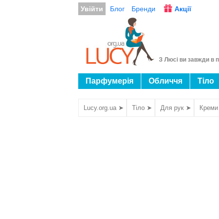
Увійти
Блог
Бренди
Акції
З Люсі ви завжди в п
Парфумерія
Обличчя
Тіло
Lucy.org.ua ➤
Тіло ➤
Для рук ➤
Креми