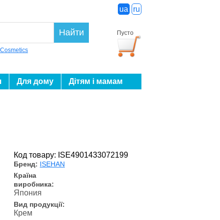
ua
ru
Найти
Пусто
 Cosmetics
я
Для дому
Дітям і мамам
Код товару: ISE4901433072199
Бренд:
ISEHAN
Країна
виробника:
Япония
Вид продукції:
Крем