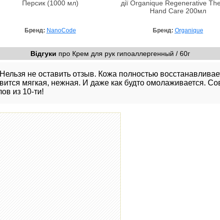
Персик (1000 мл)
дії Organique Regenerative Th
Hand Care 200мл
Бренд:
NanoCode
Бренд:
Organique
Відгуки
про Крем для рук гипоаллергенный / 60г
Нельзя не оставить отзыв. Кожа полностью восстанавливает
вится мягкая, нежная. И даже как будто омолаживается. С
лов из 10-ти!