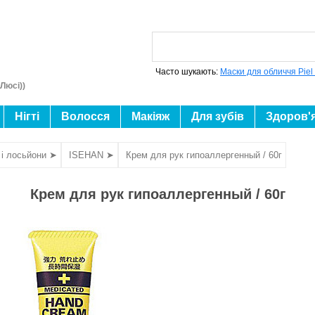
Часто шукають:
Маски для обличчя Piel
Люсі))
Нігті
Волосся
Макіяж
Для зубів
Здоров'
 і лосьйони ➤
ISEHAN ➤
Крем для рук гипоаллергенный / 60г
Крем для рук гипоаллергенный / 60г