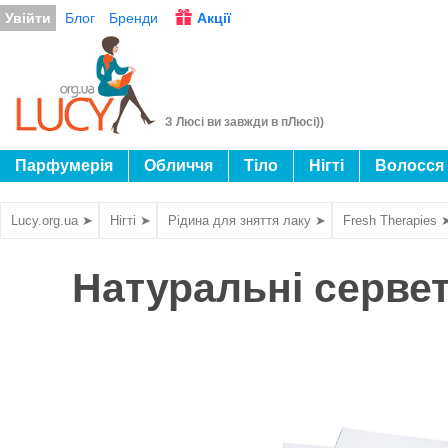
Увійти
Блог
Бренди
Акції
З Люсі ви завжди в пЛюсі))
Парфумерія
Обличчя
Тіло
Нігті
Волосся
Lucy.org.ua ➤
Нігті ➤
Рідина для зняття лаку ➤
Fresh Therapies 
Натуральні сервет