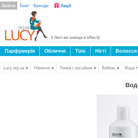
Увійти
Блог
Бренди
Акції
З Люсі ви завжди в пЛюсі))
Парфумерія
Обличчя
Тіло
Нігті
Волосся
Lucy.org.ua ➤
Обличчя ➤
Тоніки і лосьйони ➤
Bellitas ➤
Вода Н
Вод