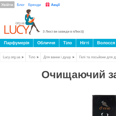
Увійти
Блог
Бренди
Акції
З Люсі ви завжди в пЛюсі))
Парфумерія
Обличчя
Тіло
Нігті
Волосся
Lucy.org.ua ➤
Тіло ➤
Для ванни і душу ➤
Гелі та лосьйони для 
Очищаючий зас