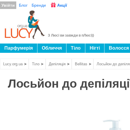
Увійти
Блог
Бренди
Акції
З Люсі ви завжди в пЛюсі))
Парфумерія
Обличчя
Тіло
Нігті
Волосся
Lucy.org.ua ➤
Тіло ➤
Депіляція ➤
Bellitas ➤
Лосьйон до депіля
Лосьйон до депіляці