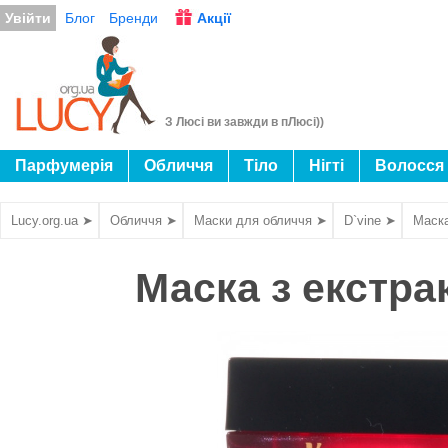
Увійти
Блог
Бренди
Акції
З Люсі ви завжди в пЛюсі))
Парфумерія
Обличчя
Тіло
Нігті
Волосся
Lucy.org.ua ➤
Обличчя ➤
Маски для обличчя ➤
D`vine ➤
Маска
Маска з екстра