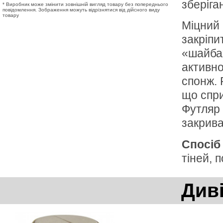
зберіга
* Виробник може змінити зовнішній вигляд товару без попереднього
повідомлення. Зображення можуть відрізнятися від дійсного виду
товару
Міцний 
закріпи
«шайбах
активно
спонж. 
що спри
Футляр 
закрива
Спосіб
тіней, 
Див