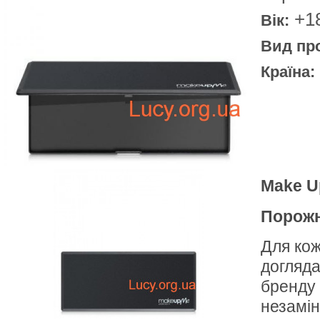
+1
Вік:
Вид про
Країна:
Make U
Порожн
Для кож
догляда
бренду 
незамін