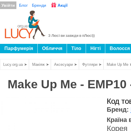
Увійти
Блог
Бренди
Акції
З Люсі ви завжди в пЛюсі))
Парфумерія
Обличчя
Тіло
Нігті
Волосся
Lucy.org.ua ➤
Макіяж ➤
Аксесуари ➤
Футляри ➤
Make Up Me 
Make Up Me - EMP10 
Код т
Бренд:
Країна
Корея