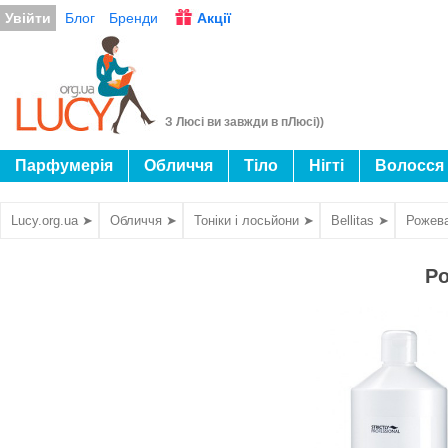
Увійти
Блог
Бренди
Акції
З Люсі ви завжди в пЛюсі))
Парфумерія
Обличчя
Тіло
Нігті
Волосся
Lucy.org.ua ➤
Обличчя ➤
Тоніки і лосьйони ➤
Bellitas ➤
Рожева
Ро