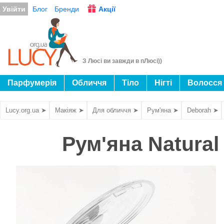
Увійти
Блог
Бренди
Акції
З Люсі ви завжди в пЛюсі))
Парфумерія
Обличчя
Тіло
Нігті
Волосся
Lucy.org.ua ➤
Макіяж ➤
Для обличчя ➤
Рум'яна ➤
Deborah ➤
Рум'яна Natural 