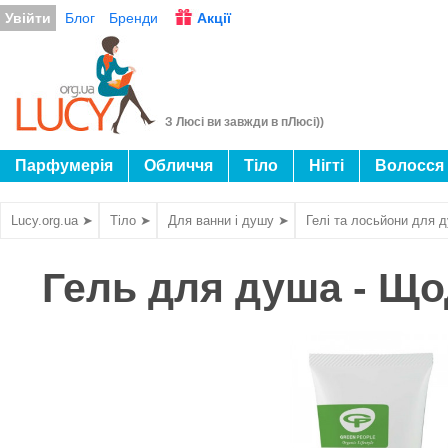
Увійти
Блог
Бренди
Акції
З Люсі ви завжди в пЛюсі))
Парфумерія
Обличчя
Тіло
Нігті
Волосся
Lucy.org.ua ➤
Тіло ➤
Для ванни і душу ➤
Гелі та лосьйони для 
Гель для душа - Що