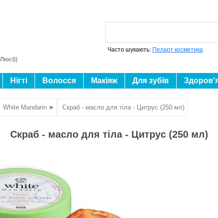
Часто шукають:
Пеларт косметика
Люсі))
Нігті
Волосся
Макіяж
Для зубів
Здоров'
White Mandarin ➤
Скраб - масло для тіла - Цитрус (250 мл)
Скраб - масло для тіла - Цитрус (250 мл)