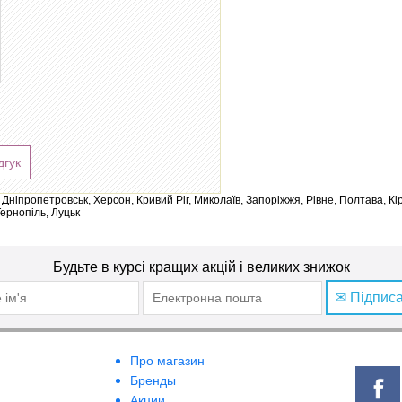
дгук
ів, Дніпропетровськ, Херсон, Кривий Ріг, Миколаїв, Запоріжжя, Рівне, Полтава, К
Тернопіль, Луцьк
Будьте в курсі кращих акцій і великих знижок
✉ Підпис
Про магазин
Бренды
Акции