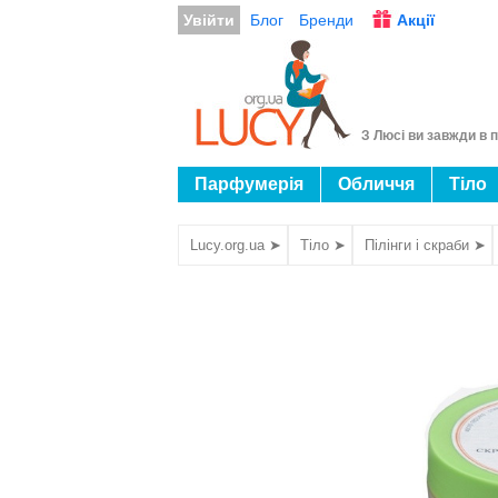
Увійти
Блог
Бренди
Акції
З Люсі ви завжди в п
Парфумерія
Обличчя
Тіло
Lucy.org.ua ➤
Тіло ➤
Пілінги і скраби ➤