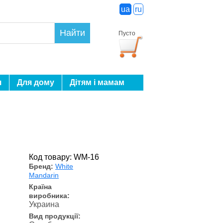
ua
ru
Найти
Пусто
я
Для дому
Дітям і мамам
Код товару: WM-16
Бренд:
White
Mandarin
Країна
виробника:
Украина
Вид продукції: