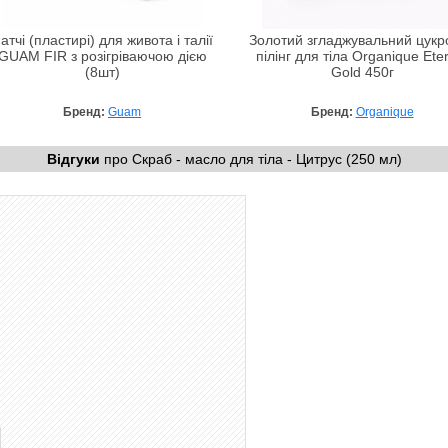
атчі (пластирі) для живота і талії
Золотий згладжувальний цукр
GUAM FIR з розігріваючою дією
пілінг для тіла Organique Ete
(8шт)
Gold 450г
Бренд:
Guam
Бренд:
Organique
Відгуки
про Скраб - масло для тіла - Цитрус (250 мл)