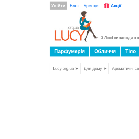
Увійти
Блог
Бренди
Акції
З Люсі ви завжди в п
Парфумерія
Обличчя
Тіло
Lucy.org.ua ➤
Для дому ➤
Ароматичні св