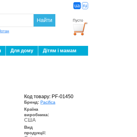
ua
ru
Найти
Пусто
Лотан
я
Для дому
Дітям і мамам
Код товару: PF-01450
Бренд:
Pacifica
Країна
виробника:
США
Вид
продукції: