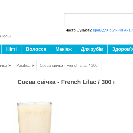
Часто шукають:
Крем для обличчя Ана 
Люсі))
Нігті
Волосся
Макіяж
Для зубів
Здоров'
ічки ➤
Pacifica ➤
Соєва свічка - French Lilac / 300 г
Соєва свічка - French Lilac / 300 г