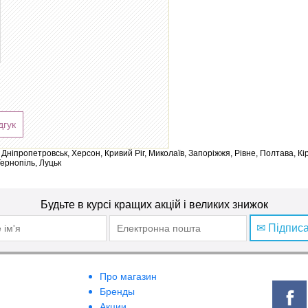
дгук
ів, Дніпропетровськ, Херсон, Кривий Ріг, Миколаїв, Запоріжжя, Рівне, Полтава, К
Тернопіль, Луцьк
Будьте в курсі кращих акцій і великих знижок
✉ Підпис
Про магазин
Бренды
Акции