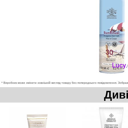
* Виробник може змінити зовнішній вигляд товару без попереднього повідомлення. Зображе
Див