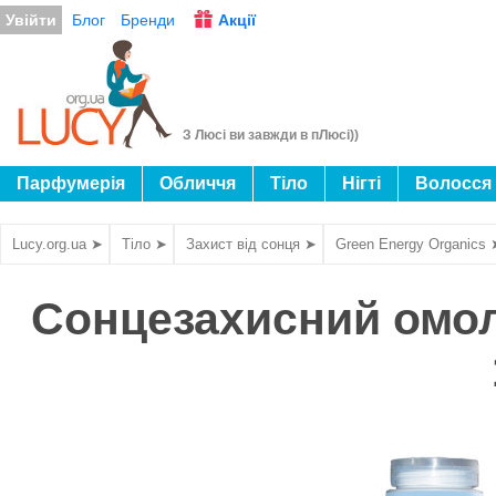
Увійти
Блог
Бренди
Акції
З Люсі ви завжди в пЛюсі))
Парфумерія
Обличчя
Тіло
Нігті
Волосся
Lucy.org.ua ➤
Тіло ➤
Захист від сонця ➤
Green Energy Organics 
Сонцезахисний омо