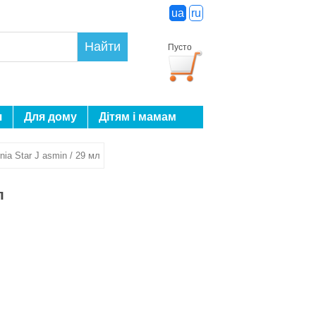
ua
ru
Найти
Пусто
я
Для дому
Дітям і мамам
nia Star J asmin / 29 мл
л