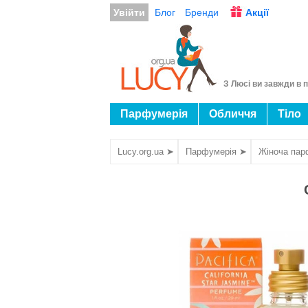
Увійти
Блог
Бренди
Акції
З Люсі ви завжди в п
Парфумерія
Обличчя
Тіло
Lucy.org.ua ➤
Парфумерія ➤
Жіноча пар