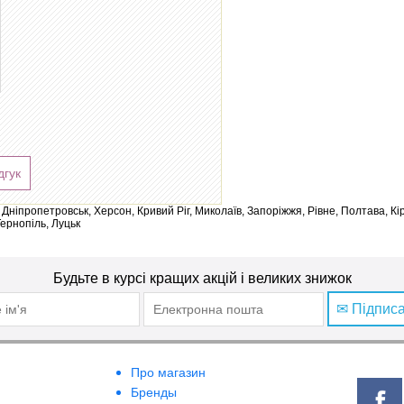
дгук
ів, Дніпропетровськ, Херсон, Кривий Ріг, Миколаїв, Запоріжжя, Рівне, Полтава, К
Тернопіль, Луцьк
Будьте в курсі кращих акцій і великих знижок
✉ Підпис
Про магазин
Бренды