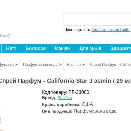
Часто шукають:
Альгінатні маски Lanilis
Люсі))
Нігті
Волосся
Макіяж
Для зубів
Здоров'
фумерія ➤
Парфумована вода ➤
Pacifica ➤
Спрей Парфум - Califor
Спрей Парфум - California Star J asmin / 29 м
Код товару: PF-33000
Бренд:
Pacifica
США
Країна виробника:
Парфумована вода
Вид продукції: