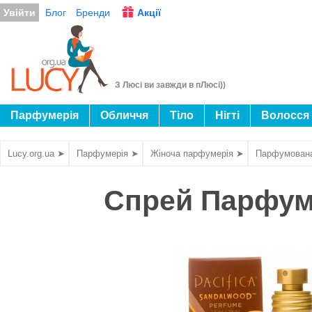
Увійти
Блог
Бренди
Акції
З Люсі ви завжди в пЛюсі))
Парфумерія
Обличчя
Тіло
Нігті
Волосся
Lucy.org.ua ➤
Парфумерія ➤
Жіноча парфумерія ➤
Парфумован
Спрей Парфум 