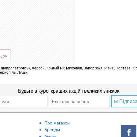
дгук
ів, Дніпропетровськ, Херсон, Кривий Ріг, Миколаїв, Запоріжжя, Рівне, Полтава, К
Тернопіль, Луцьк
Будьте в курсі кращих акцій і великих знижок
✉ Підпис
Про магазин
Бренды
Акции