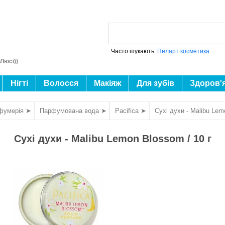
Часто шукають:
Пеларт косметика
Люсі))
Нігті
Волосся
Макіяж
Для зубів
Здоров'
фумерія ➤
Парфумована вода ➤
Pacifica ➤
Сухі духи - Malibu Lem
Сухі духи - Malibu Lemon Blossom / 10 г