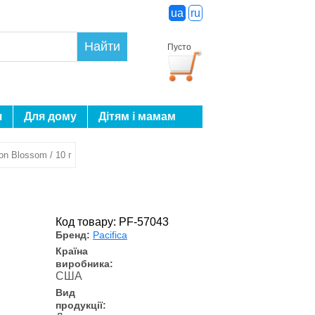
ua
ru
Найти
Пусто
я
Для дому
Дітям і мамам
on Blossom / 10 г
Код товару: PF-57043
Бренд:
Pacifica
Країна
виробника:
США
Вид
продукції: