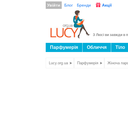
Увійти
Блог
Бренди
Акції
З Люсі ви завжди в п
Парфумерія
Обличчя
Тіло
Lucy.org.ua ➤
Парфумерія ➤
Жіноча пар