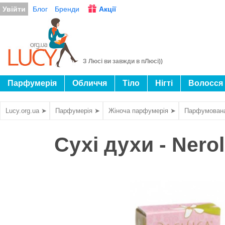
Увійти
Блог
Бренди
Акції
З Люсі ви завжди в пЛюсі))
Парфумерія
Обличчя
Тіло
Нігті
Волосся
Lucy.org.ua ➤
Парфумерія ➤
Жіноча парфумерія ➤
Парфумован
Сухі духи - Nero