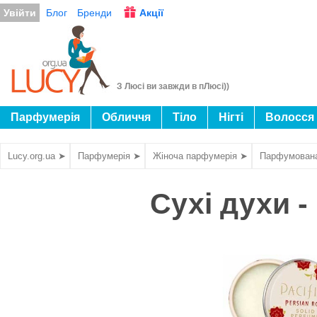
Увійти
Блог
Бренди
Акції
З Люсі ви завжди в пЛюсі))
Парфумерія
Обличчя
Тіло
Нігті
Волосся
Lucy.org.ua ➤
Парфумерія ➤
Жіноча парфумерія ➤
Парфумован
Сухі духи - 