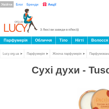
Увійти
Блог
Бренди
Акції
З Люсі ви завжди в пЛюсі))
Парфумерія
Обличчя
Тіло
Нігті
Волосся
Lucy.org.ua ➤
Парфумерія ➤
Жіноча парфумерія ➤
Парфумован
Сухі духи - Tus