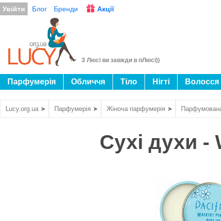
Увійти
Блог
Бренди
Акції
З Люсі ви завжди в пЛюсі))
Парфумерія
Обличчя
Тіло
Нігті
Волосся
Lucy.org.ua ➤
Парфумерія ➤
Жіноча парфумерія ➤
Парфумован
Сухі духи - W