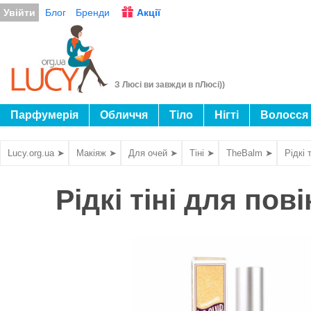
Увійти
Блог
Бренди
Акції
З Люсі ви завжди в пЛюсі))
Парфумерія
Обличчя
Тіло
Нігті
Волосся
Lucy.org.ua ➤
Макіяж ➤
Для очей ➤
Тіні ➤
TheBalm ➤
Рідкі
Рідкі тіні для по