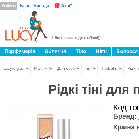
Увійти
Блог
Бренди
Акції
З Люсі ви завжди в пЛюсі))
Парфумерія
Обличчя
Тіло
Нігті
Волосся
Lucy.org.ua ➤
Макіяж ➤
Для очей ➤
Тіні ➤
TheBalm ➤
Рідкі 
Рідкі тіні для
Код то
Бренд:
Країна