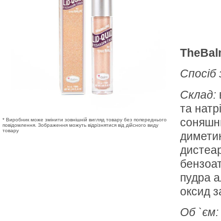
TheBalm
Спосіб
Склад:
та натр
соняшни
* Виробник може змінити зовнішній вигляд товару без попереднього
повідомлення. Зображення можуть відрізнятися від дійсного виду
товару
диметик
дистеар
бензоат
пудра а
оксид з
Об `єм