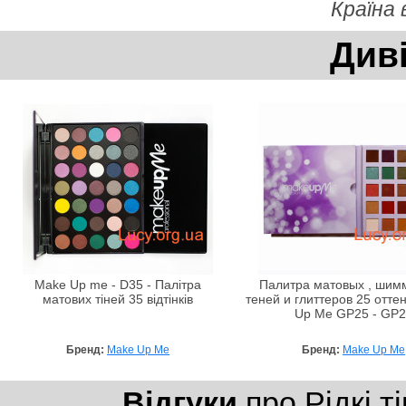
Країна
Див
Make Up me - D35 - Палітра
Палитра матовых , шим
матових тіней 35 відтінків
теней и глиттеров 25 отте
Up Me GP25 - GP2
Бренд:
Make Up Me
Бренд:
Make Up Me
Відгуки
про Рідкі т