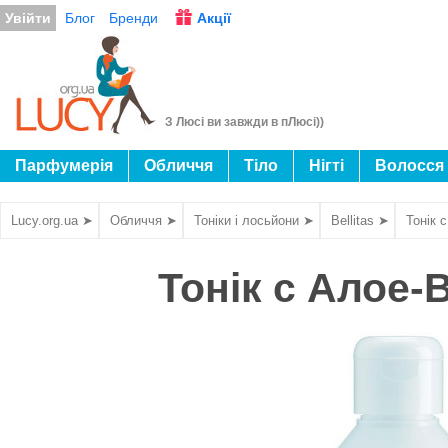
Увійти
Блог
Бренди
Акції
З Люсі ви завжди в пЛюсі))
Парфумерія
Обличчя
Тіло
Нігті
Волосся
Lucy.org.ua ➤
Обличчя ➤
Тоніки і лосьйони ➤
Bellitas ➤
Тонік 
Тонік c Алое-