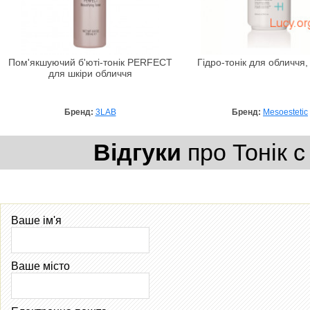
Пом'якшуючий б'юті-тонік PERFECT
Гідро-тонік для обличчя,
для шкіри обличчя
Бренд:
3LAB
Бренд:
Mesoestetic
Відгуки
про Тонік c
Ваше ім'я
Ваше місто