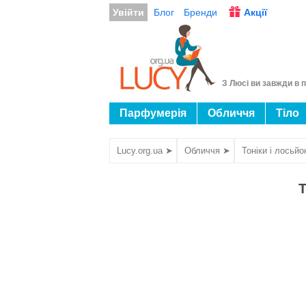
Увійти
Блог
Бренди
Акції
З Люсі ви завжди в п
Парфумерія
Обличчя
Тіло
Lucy.org.ua ➤
Обличчя ➤
Тоніки і лосьй
Т