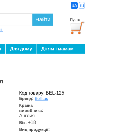
ua
ru
Найти
Пусто
HI
я
Для дому
Дітям і мамам
мл
Код товару: BEL-125
Бренд:
Bellitas
Країна
виробника:
Англия
+18
Вік:
Вид продукції: