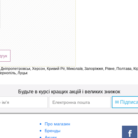
дгук
ів, Дніпропетровськ, Херсон, Кривий Ріг, Миколаїв, Запоріжжя, Рівне, Полтава, К
Тернопіль, Луцьк
Будьте в курсі кращих акцій і великих знижок
✉ Підпис
Про магазин
Бренды
Акции