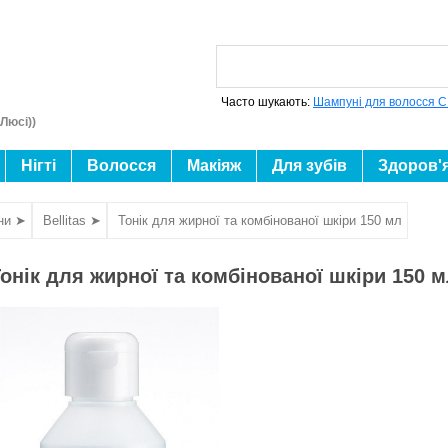
Часто шукають:
Шампуні для волосся C
Люсі))
Нігті
Волосся
Макіяж
Для зубів
Здоров'
они ➤
Bellitas ➤
Тонік для жирної та комбінованої шкіри 150 мл
онік для жирної та комбінованої шкіри 150 