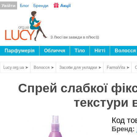
Увійти
Блог
Бренди
Акції
З Люсі ви завжди в пЛюсі))
Парфумерія
Обличчя
Тіло
Нігті
Волосся
Lucy.org.ua ➤
Волосся ➤
Засоби для укладки ➤
FarmaVita ➤
С
Спрей слабкої фікс
текстури 
Код то
Бренд: