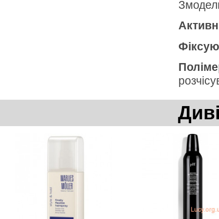
Змоделю
Активні
Фіксую
Поліме
розчісу
Див