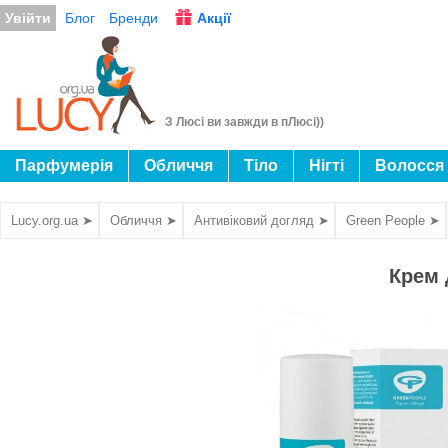
Увійти
Блог
Бренди
Акції
З Люсі ви завжди в пЛюсі))
Парфумерія
Обличчя
Тіло
Нігті
Волосся
Lucy.org.ua ➤
Обличчя ➤
Антивіковий догляд ➤
Green People ➤
Крем 