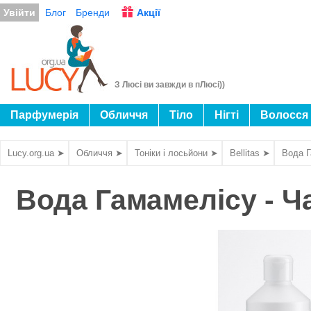
Увійти
Блог
Бренди
Акції
З Люсі ви завжди в пЛюсі))
Парфумерія
Обличчя
Тіло
Нігті
Волосся
Lucy.org.ua ➤
Обличчя ➤
Тоніки і лосьйони ➤
Bellitas ➤
Вода Г
Вода Гамамелісу - Ч