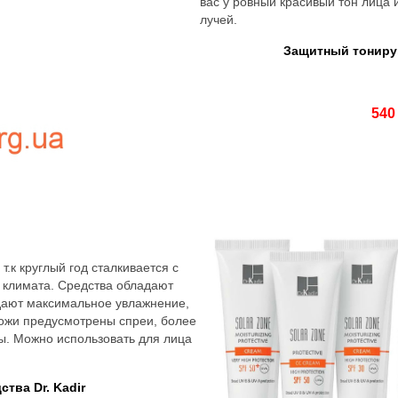
вас у ровный красивый тон лица
лучей.
Защитный тонирую
540
т.к круглый год сталкивается с
о климата. Средства обладают
дают максимальное увлажнение,
кожи предусмотрены спреи, более
ры. Можно использовать для лица
тва Dr. Kadir