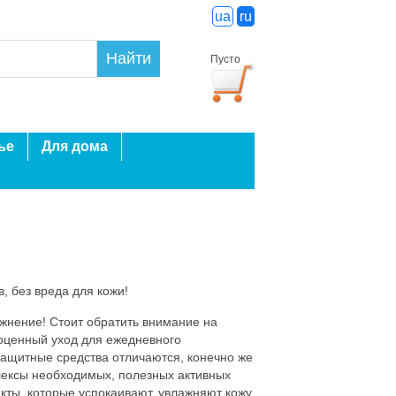
ua
ru
Найти
Пусто
ье
Для дома
 без вреда для кожи!
лажнение! Стоит обратить внимание на
ноценный уход для ежедневного
ащитные средства отличаются, конечно же
лексы необходимых, полезных активных
кты, которые успокаивают, увлажняют кожу