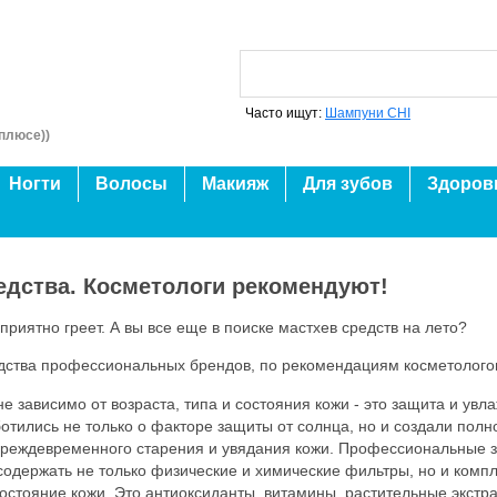
Часто ищут:
Шампуни CHI
плюсе))
Ногти
Волосы
Макияж
Для зубов
Здоров
дства. Косметологи рекомендуют!
риятно греет. А вы все еще в поиске мастхев средств на лето?
ства профессиональных брендов, по рекомендациям косметологов,
е зависимо от возраста, типа и состояния кожи - это защита и ув
тились не только о факторе защиты от солнца, но и создали пол
преждевременного старения и увядания кожи. Профессиональные з
содержать не только физические и химические фильтры, но и комп
стояние кожи. Это антиоксиданты, витамины, растительные экстра