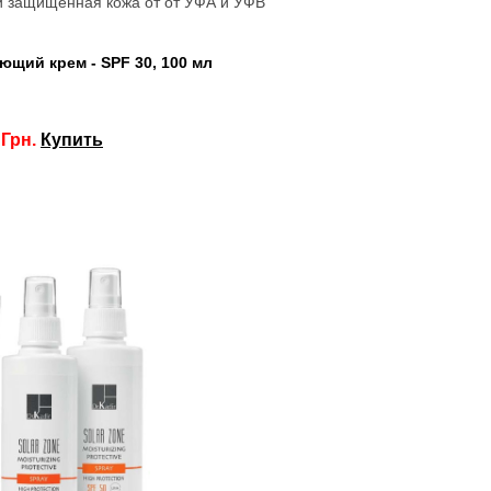
 и защищенная кожа от от УФА и УФВ
щий крем - SPF 30, 100 мл
 Грн.
Купить