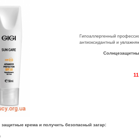
Гипоаллергенный профессио
антиоксидантный и увлажня
Солнцезащитный
11
 защитные крема и получить безопасный загар:
а