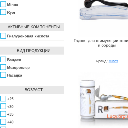
Minox
Ryor
TETe Cosmeceutical
АКТИВНЫЕ КОМПОНЕНТЫ
ZGTS
Гиалуроновая кислота
Гаджет для стимуляции кожи
и бороды
ВИД ПРОДУКЦИИ
Бандаж
Бренд:
Minox
Мезороллер
Насадка
ВОЗРАСТ
+25
+30
+35
+40