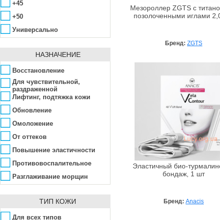
+45
Мезороллер ZGTS с титан
позолоченными иглами 2,
+50
Универсально
Бренд:
ZGTS
НАЗНАЧЕНИЕ
Восстановление
Для чувствительной,
раздраженной
Лифтинг, подтяжка кожи
Обновление
Омоложение
От оттеков
Повышение эластичности
Противовоспалительное
Эластичный био-турмалин
бондаж, 1 шт
Разглаживание морщин
Укрепление сосудов
ТИП КОЖИ
Бренд:
Anacis
Для всех типов