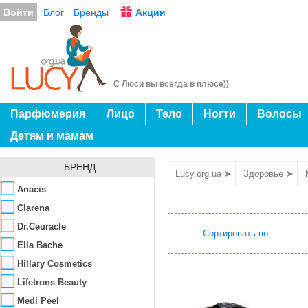
Войти
Блог
Бренды
Акции
С Люси вы всегда в плюсе))
Парфюмерия
Лицо
Тело
Ногти
Волосы
Детям и мамам
БРЕНД:
Lucy.org.ua ➤
Здоровье ➤
Anacis
Clarena
Dr.Ceuracle
Сортировать по
Ella Bache
Hillary Cosmetics
Lifetrons Beauty
Medi Peel