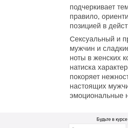
Bioearth
подчеркивает те
BioLab Estetic
правило, ориент
Bioline
позицией в дейст
Bionsen Zen
BioRepair
Сексуальный и п
Biosilk
мужчин и сладки
Biotherm
ноты в женских 
Biotonale
Biotrade
натиска характе
Bishoff
покоряет нежнос
Blanx
настоящих мужчи
Blumarine
эмоциональные 
Boadicea the Victorious
BoomDeAhDah
Bosley
Bottega Veneta
Будьте в курс
Bourjois