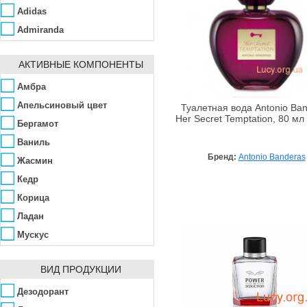
Adidas
Admiranda
Aedes de Venustas
АКТИВНЫЕ КОМПОНЕНТЫ
Affinity Bay
Agent Provocateur
Амбра
Ahava
Апельсиновый цвет
Туалетная вода Antonio Ba
Her Secret Temptation, 80 мл
Ainhoa
Бергамот
Alba Botanica
Ваниль
Бренд:
Antonio Banderas
Alfred Dunhill
Жасмин
ALG&SPA
Кедр
Algologie
Корица
Algotherm
Ладан
Alissa Beauté
Мускус
Allpresan
Пачули
ВИД ПРОДУКЦИИ
AlmaWin
Сандал
Alpen Dent
Смородина
Дезодорант