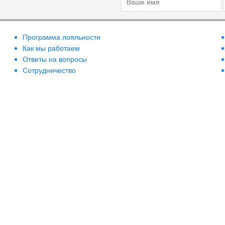
Britney Spears
Brocard
BRTC
Программа лояльности
Как мы работаем
Bruno Banani
Ответы на вопросы
Burberry
Сотрудничество
Bvlgari
Byredo
Cacharel
Cafe-Cafe
Calvin Klein
Camara
Canaan Dead Sea
Cannaderm
Care & Beauty Line
Carla Fracci
Carmex