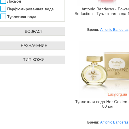
Alta Moda
Флердоранж
Лосьон
Alter Heideschafer
Фрезия
Парфюмированная вода
Antonio Banderas - Power
Seduction - Туалетная вода 
Amazscent
Чай
Туалетная вода
Ambra
Шалфей
Бренд:
Antonio Banderas
Amouage
ВОЗРАСТ
Экстракт лаванды
Anacis
Экстракты масел
НАЗНАЧЕНИЕ
Angel Schlesser
Anna Lotan
ТИП КОЖИ
Anna Sui
Annick Goutal
Antonio Banderas
ApaCare
Aramis
Archon Vitamin Corporation
Туалетная вода Her Golden 
80 мл
Arcocere
Argital
Бренд:
Antonio Banderas
Arkana