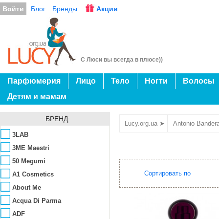
Войти
Блог
Бренды
Акции
С Люси вы всегда в плюсе))
Парфюмерия
Лицо
Тело
Ногти
Волосы
Детям и мамам
БРЕНД:
Lucy.org.ua ➤
Antonio Bander
3LAB
3ME Maestri
50 Megumi
Сортировать по
A1 Cosmetics
About Me
Acqua Di Parma
ADF