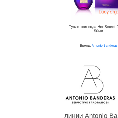
Bebe Bio
Beigic
Bell
Туалетная вода Her Secret D
Bellapierre
50мл
Bellefontaine
Bellitas
Бренд:
Antonio Banderas
Bellure
Belweder
Bema
Benetton
Bentley
Bentley Organic
Benton
BeYu
Bheyse
Bio-Logical
линии Antonio B