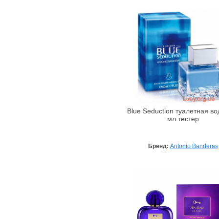
Armaf
Armand Basi
Ascania
Aubrey
Avalon Organics
Awesome Colors
Azzaro
Babe Laboratorios
Bademeisterei
Blue Seduction туалетная во
мл тестер
Badgley Mischka
Baldessarini
Бренд:
Antonio Banderas
Baltic Collagen
Banana Republic
Bandi Cosmetics
Barex
Beard Club
BeautyHall