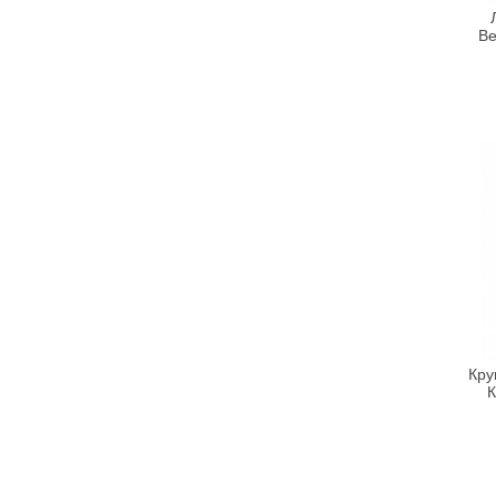
Alta Moda
Alter Heideschafer
Be
Amazscent
Ambra
Amouage
Anacis
Angel Schlesser
Anna Lotan
Anna Sui
Annick Goutal
Antonio Banderas
ApaCare
Aramis
Кру
Archon Vitamin Corporation
К
Arcocere
Argital
Arkana