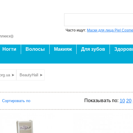
Часто ищут:
Маски для лица Piel Cosme
плюсе))
Ногти
Волосы
Макияж
Для зубов
Здоров
org.ua ➤
BeautyHall ➤
Показывать по:
10
20
Сортировать по