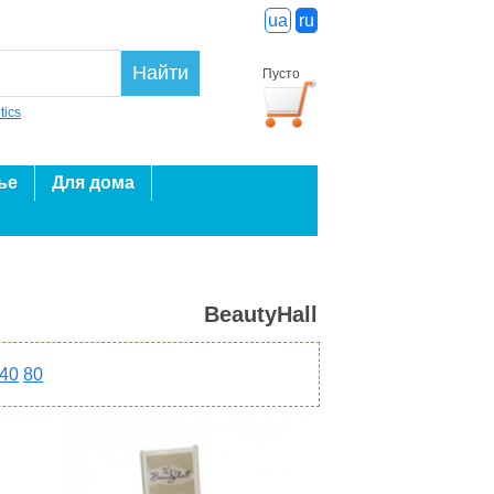
ua
ru
Найти
Пусто
tics
ье
Для дома
BeautyHall
40
80