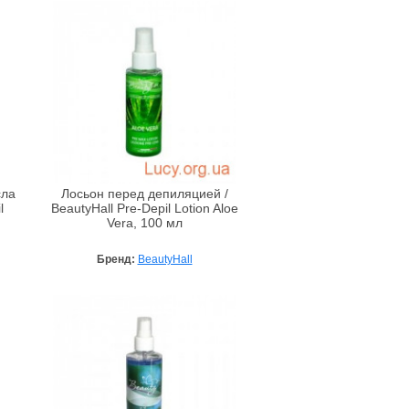
сла
Лосьон перед депиляцией /
l
BeautyHall Pre-Depil Lotion Aloe
Vera, 100 мл
Бренд:
BeautyHall