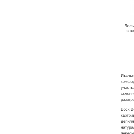
Bebe Bio
Beigic
Bell
Лось
с а
Bellapierre
Bellefontaine
Bellitas
Bellure
Belweder
Bema
Италья
Benetton
комфор
Bentley
участк
склонн
Bentley Organic
разогр
Benton
Воск B
BeYu
картри
Bheyse
депиля
натура
Bio-Logical
пересы