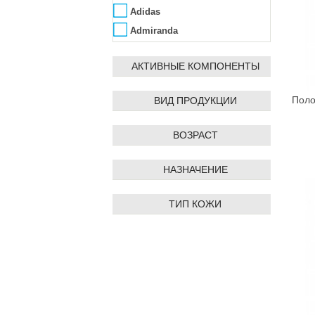
Adidas
Admiranda
Aedes de Venustas
АКТИВНЫЕ КОМПОНЕНТЫ
Affinity Bay
Agent Provocateur
ВИД ПРОДУКЦИИ
Поло
Ahava
Ainhoa
ВОЗРАСТ
Alba Botanica
Alfred Dunhill
НАЗНАЧЕНИЕ
ALG&SPA
Algologie
ТИП КОЖИ
Algotherm
Alissa Beauté
Allpresan
AlmaWin
Alpen Dent