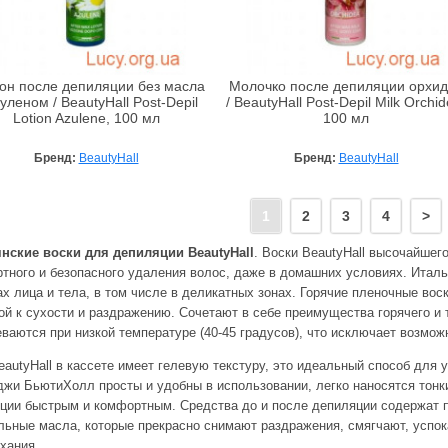
он после депиляции без масла
Молочко после депиляции орхи
зуленом / BeautyHall Post-Depil
/ BeautyHall Post-Depil Milk Orchid
Lotion Azulene, 100 мл
100 мл
Бренд:
BeautyHall
Бренд:
BeautyHall
1
2
3
4
>
нские воски для депиляции BeautyHall
. Воски BeautyHall высочайшег
тного и безопасного удаления волос, даже в домашних условиях. Итал
ах лица и тела, в том числе в деликатных зонах. Горячие пленочные вос
ой к сухости и раздражению. Сочетают в себе преимущества горячего и 
еваются при низкой температуре (40-45 градусов), что исключает возмож
eautyHall в кассете имеет гелевую текстуру, это идеальный способ для 
джи БьютиХолл просты и удобны в использовании, легко наносятся тон
ции быстрым и комфортным. Средства до и после депиляции содержат п
льные масла, которые прекрасно снимают раздражения, смягчают, успо
хания.