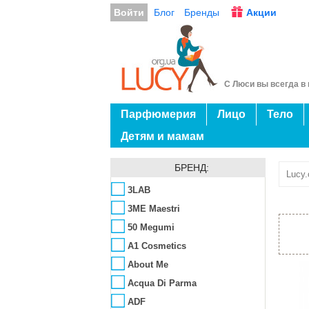
Войти
Блог
Бренды
Акции
С Люси вы всегда в 
Парфюмерия
Лицо
Тело
Детям и мамам
БРЕНД:
Lucy.
3LAB
3ME Maestri
50 Megumi
A1 Cosmetics
About Me
Acqua Di Parma
ADF