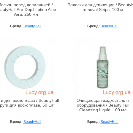
Лосьон перед депиляцией /
Полоски для депиляции / BeautyH
autyHall Pre-Depil Lotion Aloe
removal Strips, 100 м
Vera, 250 мл
Бренд:
BeautyHall
Бренд:
BeautyHall
ги для воскоплава / BeautyHall
Очищающая жидкость для
руги для воскоплава, 50 шт
оборудования / BeautyHall
Cleansing Liquid, 100 мл
Бренд:
BeautyHall
Бренд:
BeautyHall