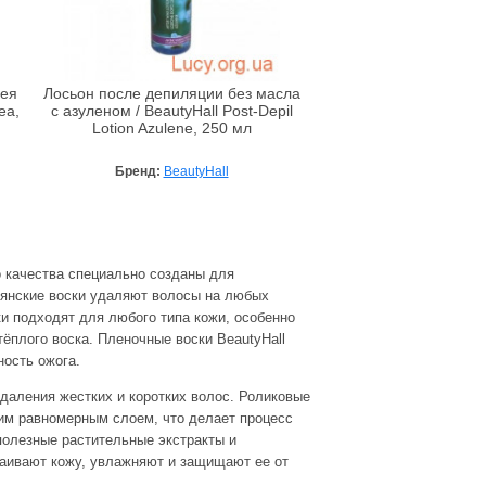
дея
Лосьон после депиляции без масла
ea,
с азуленом / BeautyHall Post-Depil
Lotion Azulene, 250 мл
Бренд:
BeautyHall
о качества специально созданы для
ьянские воски удаляют волосы на любых
ки подходят для любого типа кожи, особенно
тёплого воска. Пленочные воски BeautyHall
ность ожога.
удаления жестких и коротких волос. Роликовые
ким равномерным слоем, что делает процесс
олезные растительные экстракты и
каивают кожу, увлажняют и защищают ее от