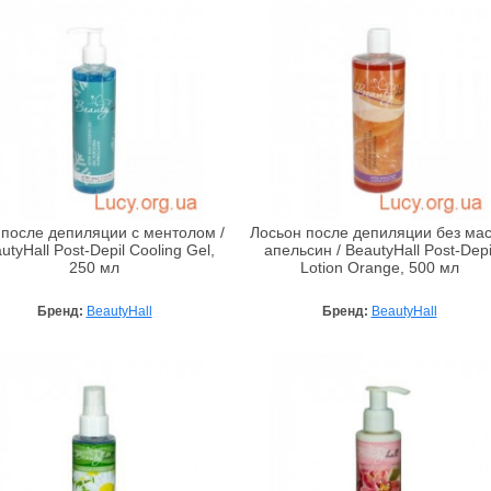
 после депиляции с ментолом /
Лосьон после депиляции без ма
utyHall Post-Depil Cooling Gel,
апельсин / BeautyHall Post-Depi
250 мл
Lotion Orange, 500 мл
Бренд:
BeautyHall
Бренд:
BeautyHall