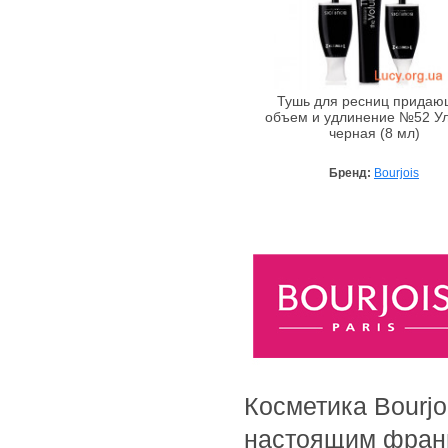
Bebe Bio
Beigic
Bell
Тушь для ресниц прида
Bellapierre
объем и удлинение №52 Ул
Bellefontaine
черная (8 мл)
Bellitas
Бренд:
Bourjois
Bellure
Belweder
Bema
Benetton
Bentley
Bentley Organic
Benton
BeYu
Косметика Bourjo
Bheyse
Bio-Logical
настоящим франц