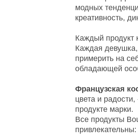
Bioearth
модных тенденци
BioLab Estetic
креативность, ди
Bioline
Bionsen Zen
BioRepair
Каждый продукт 
Biosilk
Каждая девушка, 
Biotherm
примерить на се
Biotonale
обладающей осо
Biotrade
Bishoff
Blanx
Французская кос
Blumarine
цвета и радости,
Boadicea the Victorious
продукте марки.
BoomDeAhDah
Все продукты Bou
Bosley
Bottega Veneta
привлекательны: 
Bourjois