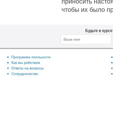
приносить настоя
Britney Spears
чтобы их было пр
Brocard
BRTC
Bruno Banani
Будьте в курс
Burberry
Bvlgari
Byredo
Cacharel
Программа лояльности
Cafe-Cafe
Как мы работаем
Calvin Klein
Ответы на вопросы
Camara
Сотрудничество
Canaan Dead Sea
Cannaderm
Care & Beauty Line
Carla Fracci
Carmex