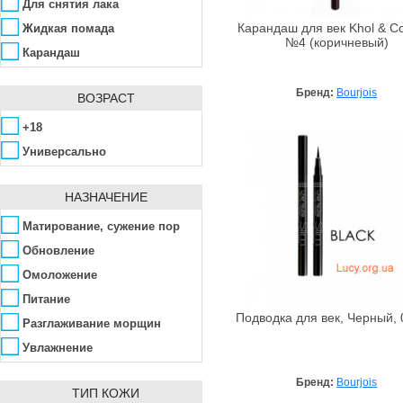
Alta Moda
Для снятия лака
Alter Heideschafer
Жидкая помада
Карандаш для век Khol & C
№4 (коричневый)
Amazscent
Карандаш
Ambra
Корректор
Бренд:
Bourjois
Amouage
ВОЗРАСТ
Крем
Anacis
Крем - гель
+18
Angel Schlesser
Кремовые румяна
Универсально
Anna Lotan
Лак
Anna Sui
НАЗНАЧЕНИЕ
Лосьон
Annick Goutal
Мицеллярная вода
Матирование, сужение пор
Antonio Banderas
Молочко
Обновление
ApaCare
Основа
Омоложение
Aramis
Подводка
Питание
Archon Vitamin Corporation
Подводка для век, Черный, 
Подводка-карандаш
Разглаживание морщин
Arcocere
Помада
Увлажнение
Argital
Помада-блеск
Бренд:
Bourjois
Arkana
Пудра
ТИП КОЖИ