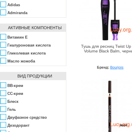
Adidas
Admiranda
Aedes de Venustas
АКТИВНЫЕ КОМПОНЕНТЫ
Affinity Bay
Agent Provocateur
Витамин Е
Ahava
Гиалуроновая кислота
Тушь для ресниц Twist Up
Volume Black Balm, чер
Ainhoa
Гликолевая кислота
Alba Botanica
Масло жожоба
Бренд:
Bourjois
Alfred Dunhill
ВИД ПРОДУКЦИИ
ALG&SPA
Algologie
BB-крем
Algotherm
CC-крем
Alissa Beauté
Блеск
Allpresan
Гель
AlmaWin
Двуфазное средство
Alpen Dent
Дезодорант