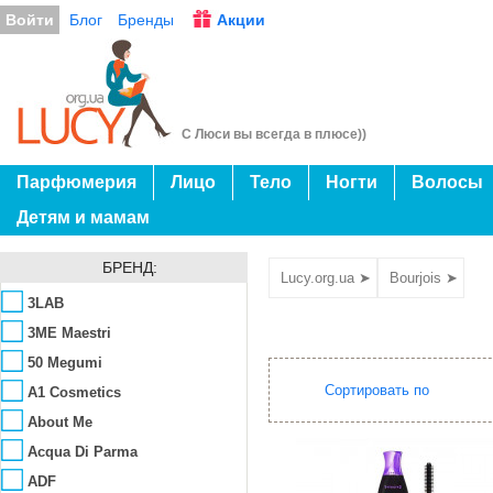
Войти
Блог
Бренды
Акции
С Люси вы всегда в плюсе))
Парфюмерия
Лицо
Тело
Ногти
Волосы
Детям и мамам
БРЕНД:
Lucy.org.ua ➤
Bourjois ➤
3LAB
3ME Maestri
50 Megumi
Сортировать по
A1 Cosmetics
About Me
Acqua Di Parma
ADF