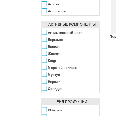
Adidas
Admiranda
Aedes de Venustas
АКТИВНЫЕ КОМПОНЕНТЫ
Affinity Bay
Agent Provocateur
Апельсиновый цвет
Пар
Ahava
Бергамот
Ainhoa
Ваниль
Alba Botanica
Жасмин
Alfred Dunhill
Кедр
ALG&SPA
Морской коллаген
Algologie
Мускус
Algotherm
Нероли
Alissa Beauté
Орхидея
Allpresan
Пачули
ВИД ПРОДУКЦИИ
AlmaWin
Роза
Alpen Dent
Розовый перец
BB-крем