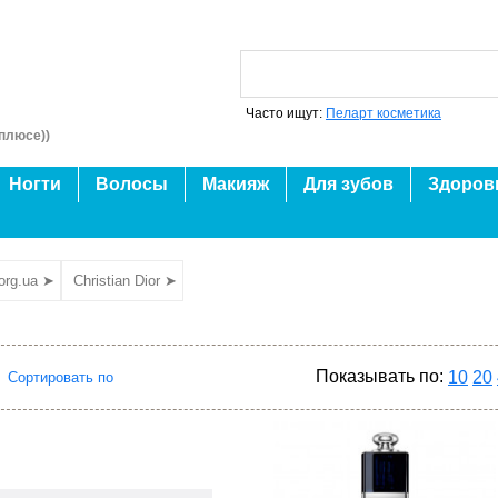
Часто ищут:
Пеларт косметика
плюсе))
Ногти
Волосы
Макияж
Для зубов
Здоров
org.ua ➤
Christian Dior ➤
Показывать по:
10
20
Сортировать по