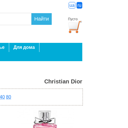
ua
ru
Найти
Пусто
ье
Для дома
Christian Dior
40
80