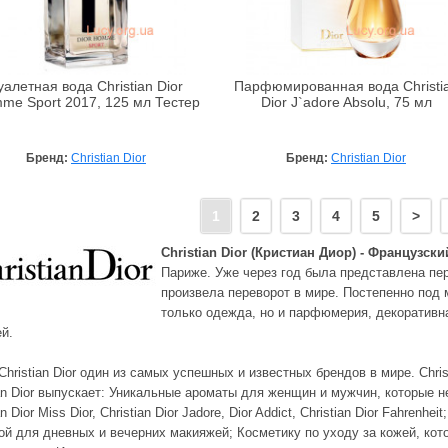
уалетная вода Christian Dior
Парфюмированная вода Christi
me Sport 2017, 125 мл Тестер
Dior J`adore Absolu, 75 мл
Бренд:
Christian Dior
Бренд:
Christian Dior
1
2
3
4
5
>
Christian Dior (Кристиан Диор) - Французс
Париже. Уже через год была представлена пе
произвела переворот в мире. Постепенно под м
только одежда, но и парфюмерия, декоративна
ей.
Christian Dior один из самых успешных и известных брендов в мире. Chris
ian Dior выпускает: Уникальные ароматы для женщин и мужчин, которые н
an Dior Miss Dior, Christian Dior Jadore, Dior Addict, Christian Dior Fahren
ой для дневных и вечерних макияжей; Косметику по уходу за кожей, кот