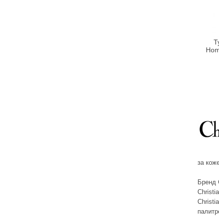
Bebe Bio
Beigic
Bell
Т
Hom
Bellapierre
Bellefontaine
Bellitas
Bellure
Belweder
Bema
Benetton
Bentley
Bentley Organic
за кож
Benton
Бренд 
BeYu
Christ
Bheyse
Christi
Bio-Logical
палитр