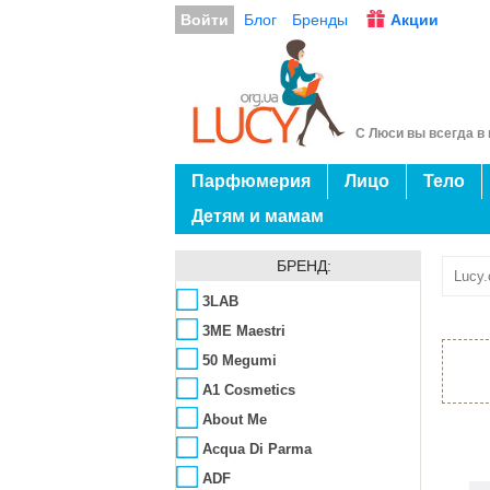
Войти
Блог
Бренды
Акции
С Люси вы всегда в 
Парфюмерия
Лицо
Тело
Детям и мамам
БРЕНД:
Lucy.
3LAB
3ME Maestri
50 Megumi
A1 Cosmetics
About Me
Acqua Di Parma
ADF