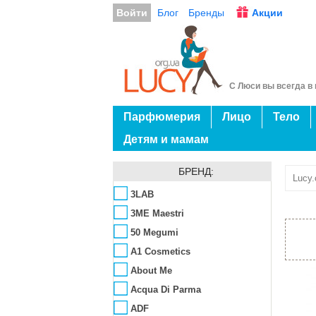
Войти
Блог
Бренды
Акции
С Люси вы всегда в 
Парфюмерия
Лицо
Тело
Детям и мамам
БРЕНД:
Lucy.
3LAB
3ME Maestri
50 Megumi
A1 Cosmetics
About Me
Acqua Di Parma
ADF