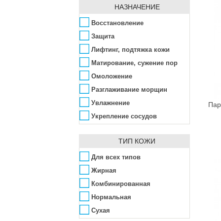
Armaf
НАЗНАЧЕНИЕ
Сыворотка
Armand Basi
Тени
Восстановление
Ascania
Тональный крем
Защита
Aubrey
Туалетная вода
Лифтинг, подтяжка кожи
Avalon Organics
Тушь
Матирование, сужение пор
Awesome Colors
Флюид
Омоложение
Azzaro
Разглаживание морщин
Babe Laboratorios
Увлажнение
Пар
Bademeisterei
Укрепление сосудов
Badgley Mischka
Baldessarini
ТИП КОЖИ
Baltic Collagen
Для всех типов
Banana Republic
Жирная
Bandi Cosmetics
Комбинированная
Barex
Нормальная
Beard Club
Сухая
BeautyHall