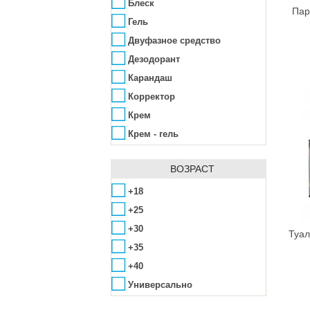
Alta Moda
Блеск
Пар
Alter Heideschafer
Гель
Amazscent
Двуфазное средство
Ambra
Дезодорант
Amouage
Карандаш
Anacis
Корректор
Angel Schlesser
Крем
Anna Lotan
Крем - гель
Anna Sui
Лосьон
Annick Goutal
ВОЗРАСТ
Молочко
Antonio Banderas
Основа
+18
ApaCare
Парфюмированная вода
+25
Aramis
Подводка
+30
Туал
Archon Vitamin Corporation
Помада
+35
Arcocere
Пудра
+40
Argital
Пудровые румяна
Универсально
Arkana
Рассыпчатая пудра