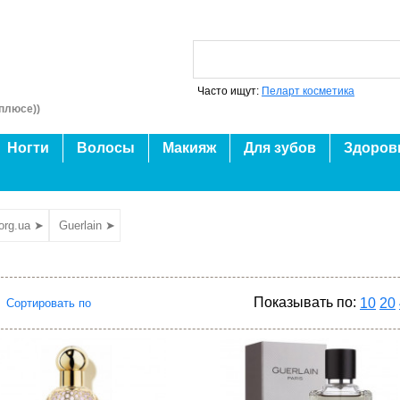
Часто ищут:
Пеларт косметика
плюсе))
Ногти
Волосы
Макияж
Для зубов
Здоров
org.ua ➤
Guerlain ➤
Показывать по:
10
20
Сортировать по