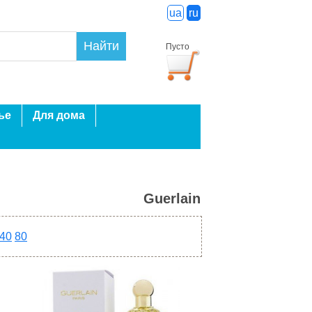
ua
ru
Найти
Пусто
ье
Для дома
Guerlain
40
80