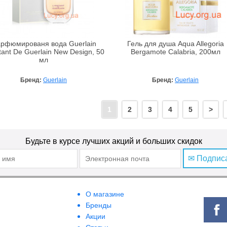
рфюмированя вода Guerlain
Гель для душа Aqua Allegoria
tant De Guerlain New Design, 50
Bergamote Calabria, 200мл
мл
Бренд:
Guerlain
Бренд:
Guerlain
1
2
3
4
5
>
Будьте в курсе лучших акций и больших скидок
✉ Подпис
О магазине
Бренды
Акции