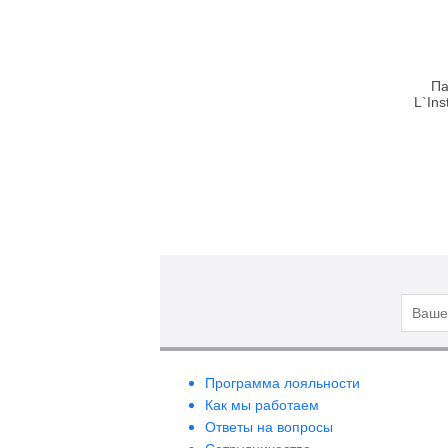
Bebe Bio
Beigic
Bell
Па
L`Ins
Bellapierre
Bellefontaine
Bellitas
Bellure
Belweder
Bema
Benetton
Bentley
Bentley Organic
Benton
BeYu
Программа лояльности
Bheyse
Как мы работаем
Ответы на вопросы
Bio-Logical