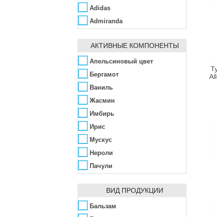
Adidas
Admiranda
Aedes de Venustas
АКТИВНЫЕ КОМПОНЕНТЫ
Affinity Bay
Agent Provocateur
Апельсиновый цвет
Т
Ahava
Бергамот
Al
Ainhoa
Ваниль
Alba Botanica
Жасмин
Alfred Dunhill
Имбирь
ALG&SPA
Ирис
Algologie
Мускус
Algotherm
Нероли
Alissa Beauté
Пачули
Allpresan
Сандал
ВИД ПРОДУКЦИИ
AlmaWin
Специи
Alpen Dent
Бальзам