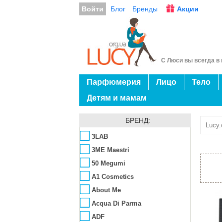
Войти
Блог
Бренды
Акции
С Люси вы всегда в 
Парфюмерия
Лицо
Тело
Детям и мамам
БРЕНД:
Lucy.
3LAB
3ME Maestri
50 Megumi
A1 Cosmetics
About Me
Acqua Di Parma
ADF