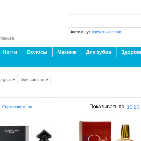
Часто ищут:
косметика pelart
плюсе))
Ногти
Волосы
Макияж
Для зубов
Здоров
org.ua ➤
Guy Laroche ➤
Показывать по:
10
20
Сортировать по