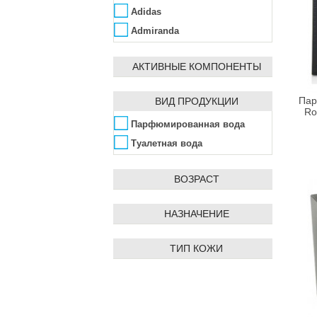
Adidas
Admiranda
Aedes de Venustas
АКТИВНЫЕ КОМПОНЕНТЫ
Affinity Bay
Agent Provocateur
ВИД ПРОДУКЦИИ
Пар
Ahava
Ro
Парфюмированная вода
Ainhoa
Туалетная вода
Alba Botanica
Alfred Dunhill
ВОЗРАСТ
ALG&SPA
Algologie
НАЗНАЧЕНИЕ
Algotherm
Alissa Beauté
ТИП КОЖИ
Allpresan
AlmaWin
Alpen Dent