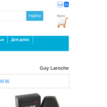
ua
ru
Найти
Пусто
ье
Для дома
Guy Laroche
40
80