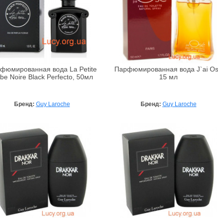
фюмированная вода La Petite
Парфюмированная вода J`ai O
be Noire Black Perfecto, 50мл
15 мл
Бренд:
Guy Laroche
Бренд:
Guy Laroche