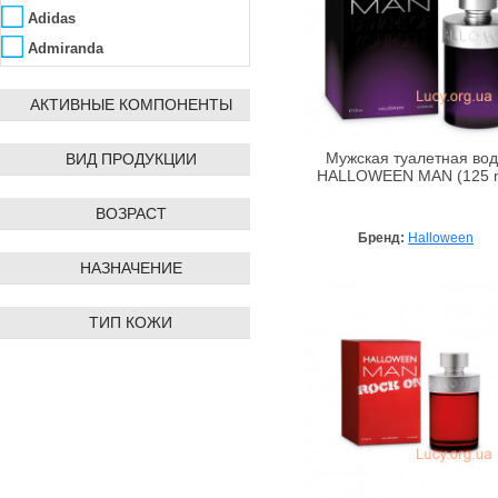
Adidas
Admiranda
Aedes de Venustas
АКТИВНЫЕ КОМПОНЕНТЫ
Affinity Bay
Agent Provocateur
ВИД ПРОДУКЦИИ
Мужская туалетная во
Ahava
HALLOWEEN MAN (125 m
Ainhoa
ВОЗРАСТ
Alba Botanica
Бренд:
Halloween
Alfred Dunhill
НАЗНАЧЕНИЕ
ALG&SPA
Algologie
ТИП КОЖИ
Algotherm
Alissa Beauté
Allpresan
AlmaWin
Alpen Dent