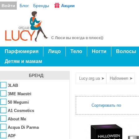
Войти
Блог
Бренды
Акции
С Люси вы всегда в плюсе))
Парфюмерия
Лицо
Тело
Ногти
Волосы
Детям и мамам
БРЕНД:
Lucy.org.ua ➤
Halloween ➤
3LAB
3ME Maestri
50 Megumi
Сортировать по
A1 Cosmetics
About Me
Acqua Di Parma
ADF