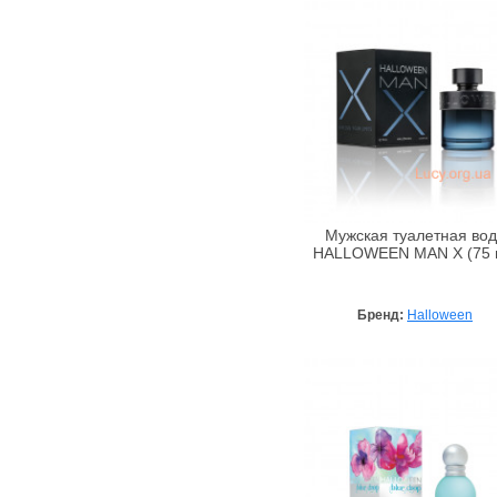
Armaf
Armand Basi
Ascania
Aubrey
Avalon Organics
Awesome Colors
Azzaro
Babe Laboratorios
Мужская туалетная во
Bademeisterei
HALLOWEEN MAN X (75 
Badgley Mischka
Baldessarini
Бренд:
Halloween
Baltic Collagen
Banana Republic
Bandi Cosmetics
Barex
Beard Club
BeautyHall