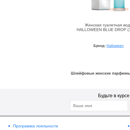
Bebe Bio
Beigic
Bell
Женская туалетная во
HALLOWEEN BLUE DROP (3
Bellapierre
Bellefontaine
Bellitas
Бренд:
Halloween
Bellure
Belweder
Bema
Шлейфовые женские парфюмы
Benetton
Bentley
Bentley Organic
Будьте в курс
Benton
BeYu
Bheyse
Bio-Logical
Программа лояльности