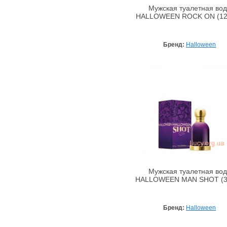
Alta Moda
Мужская туалетная во
Alter Heideschafer
HALLOWEEN ROCK ON (125
Amazscent
Ambra
Бренд:
Halloween
Amouage
Anacis
Angel Schlesser
Anna Lotan
Anna Sui
Annick Goutal
Antonio Banderas
ApaCare
Aramis
Мужская туалетная во
Archon Vitamin Corporation
HALLOWEEN MAN SHOT (3
Arcocere
Argital
Бренд:
Halloween
Arkana