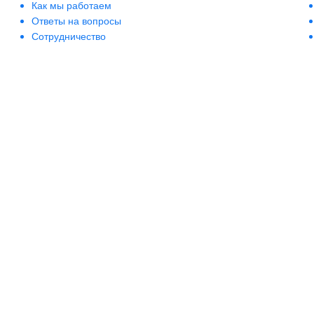
Bioearth
Как мы работаем
Ответы на вопросы
BioLab Estetic
Сотрудничество
Bioline
Bionsen Zen
BioRepair
Biosilk
Biotherm
Biotonale
Biotrade
Bishoff
Blanx
Blumarine
Boadicea the Victorious
BoomDeAhDah
Bosley
Bottega Veneta
Bourjois