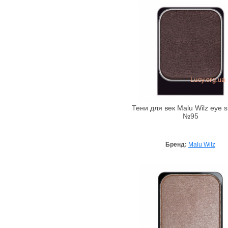
Armaf
Armand Basi
Ascania
Aubrey
Avalon Organics
Awesome Colors
Azzaro
Babe Laboratorios
Тени для век Malu Wilz eye 
Bademeisterei
№95
Badgley Mischka
Baldessarini
Бренд:
Malu Wilz
Baltic Collagen
Banana Republic
Bandi Cosmetics
Barex
Beard Club
BeautyHall