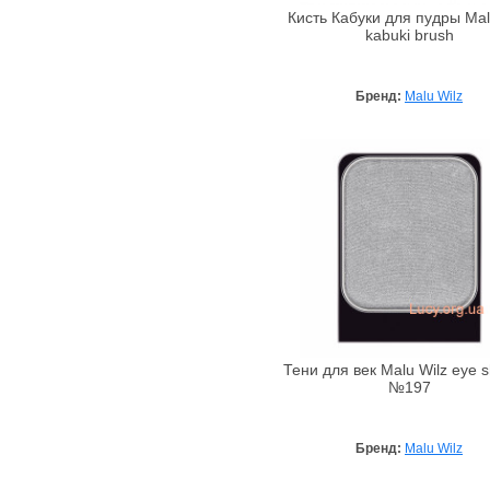
Alta Moda
Кисть Кабуки для пудры Mal
Alter Heideschafer
kabuki brush
Amazscent
Ambra
Бренд:
Malu Wilz
Amouage
Anacis
Angel Schlesser
Anna Lotan
Anna Sui
Annick Goutal
Antonio Banderas
ApaCare
Aramis
Тени для век Malu Wilz eye 
Archon Vitamin Corporation
№197
Arcocere
Argital
Бренд:
Malu Wilz
Arkana