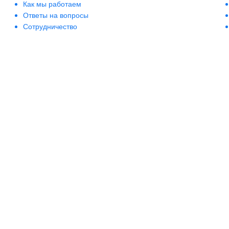
Bioearth
Как мы работаем
Ответы на вопросы
BioLab Estetic
Сотрудничество
Bioline
Bionsen Zen
BioRepair
Biosilk
Biotherm
Biotonale
Biotrade
Bishoff
Blanx
Blumarine
Boadicea the Victorious
BoomDeAhDah
Bosley
Bottega Veneta
Bourjois