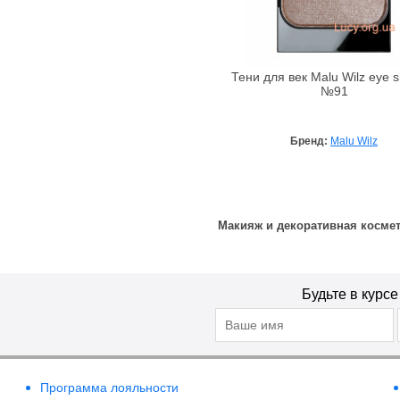
Bebe Bio
Beigic
Bell
Тени для век Malu Wilz eye 
№91
Bellapierre
Bellefontaine
Bellitas
Бренд:
Malu Wilz
Bellure
Belweder
Bema
Макияж и декоративная космет
Benetton
Bentley
Bentley Organic
Будьте в курс
Benton
BeYu
Bheyse
Bio-Logical
Программа лояльности