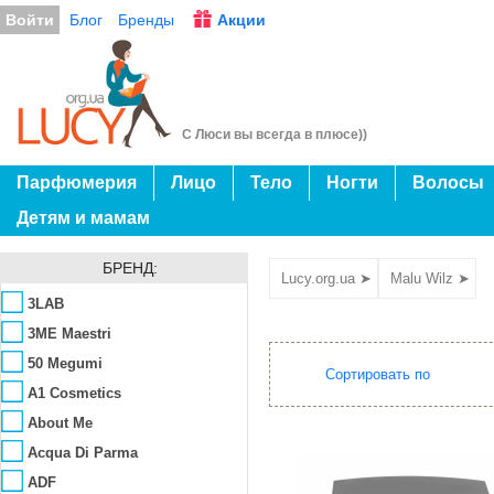
Войти
Блог
Бренды
Акции
С Люси вы всегда в плюсе))
Парфюмерия
Лицо
Тело
Ногти
Волосы
Детям и мамам
БРЕНД:
Lucy.org.ua ➤
Malu Wilz ➤
3LAB
3ME Maestri
50 Megumi
Сортировать по
A1 Cosmetics
About Me
Acqua Di Parma
ADF