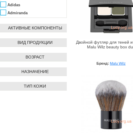
Adidas
Admiranda
Aedes de Venustas
АКТИВНЫЕ КОМПОНЕНТЫ
Affinity Bay
Agent Provocateur
ВИД ПРОДУКЦИИ
Двойной футляр для теней и
Ahava
Malu Wilz beauty box d
Ainhoa
ВОЗРАСТ
Alba Botanica
Бренд:
Malu Wilz
Alfred Dunhill
НАЗНАЧЕНИЕ
ALG&SPA
Algologie
ТИП КОЖИ
Algotherm
Alissa Beauté
Allpresan
AlmaWin
Alpen Dent