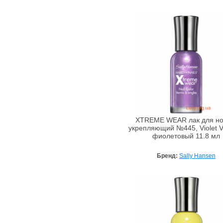
Armaf
Armand Basi
Ascania
Aubrey
Avalon Organics
Awesome Colors
Azzaro
Babe Laboratorios
Bademeisterei
XTREME WEAR лак для но
Badgley Mischka
укрепляющий №445, Violet V
фиолетовый 11.8 мл
Baldessarini
Baltic Collagen
Бренд:
Sally Hansen
Banana Republic
Bandi Cosmetics
Barex
Beard Club
BeautyHall