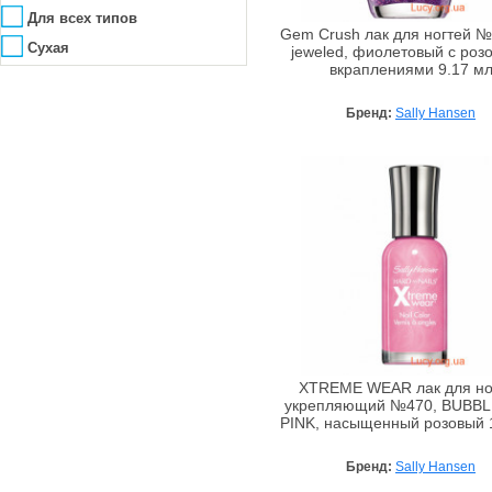
Alta Moda
Для всех типов
Alter Heideschafer
Gem Crush лак для ногтей №
Сухая
jeweled, фиолетовый с роз
Amazscent
вкраплениями 9.17 м
Ambra
Бренд:
Sally Hansen
Amouage
Anacis
Angel Schlesser
Anna Lotan
Anna Sui
Annick Goutal
Antonio Banderas
ApaCare
Aramis
Archon Vitamin Corporation
XTREME WEAR лак для но
укрепляющий №470, BUBB
Arcocere
PINK, насыщенный розовый 
Argital
Бренд:
Sally Hansen
Arkana