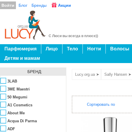
Войти
Блог
Бренды
Акции
С Люси вы всегда в плюсе))
Парфюмерия
Лицо
Тело
Ногти
Волосы
Детям и мамам
БРЕНД:
Lucy.org.ua ➤
Sally Hansen ➤
3LAB
3ME Maestri
50 Megumi
Сортировать по
A1 Cosmetics
About Me
Acqua Di Parma
ADF