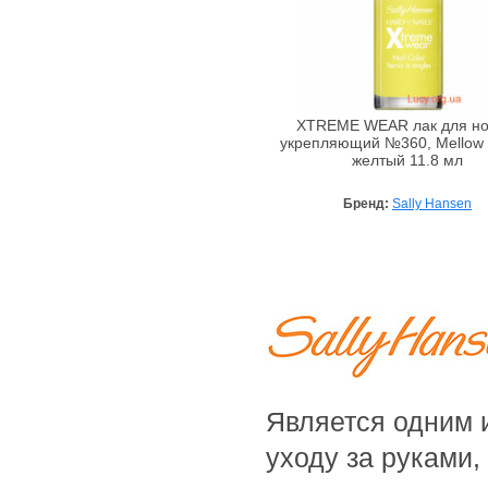
Bebe Bio
Beigic
Bell
Bellapierre
XTREME WEAR лак для но
Bellefontaine
укрепляющий №360, Mellow Y
желтый 11.8 мл
Bellitas
Bellure
Бренд:
Sally Hansen
Belweder
Bema
Benetton
Bentley
Bentley Organic
Benton
BeYu
Является одним 
Bheyse
уходу за руками,
Bio-Logical