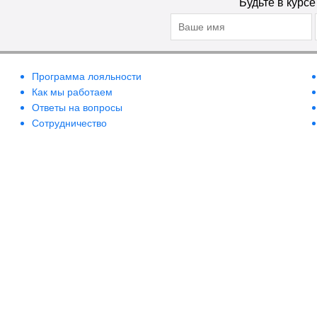
Будьте в курс
Britney Spears
Brocard
BRTC
Bruno Banani
Программа лояльности
Burberry
Как мы работаем
Ответы на вопросы
Bvlgari
Сотрудничество
Byredo
Cacharel
Cafe-Cafe
Calvin Klein
Camara
Canaan Dead Sea
Cannaderm
Care & Beauty Line
Carla Fracci
Carmex