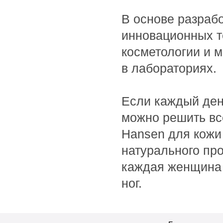
Bioearth
В основе разрабо
BioLab Estetic
Bioline
инновационных т
Bionsen Zen
косметологии и м
BioRepair
в лабораториях.
Biosilk
Biotherm
Biotonale
Если каждый день
Biotrade
можно решить все
Bishoff
Hansen для кожи 
Blanx
натурального пр
Blumarine
каждая женщина 
Boadicea the Victorious
BoomDeAhDah
ног.
Bosley
Bottega Veneta
Bourjois