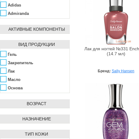
Adidas
Admiranda
Aedes de Venustas
АКТИВНЫЕ КОМПОНЕНТЫ
Affinity Bay
Agent Provocateur
ВИД ПРОДУКЦИИ
Ahava
Лак для ногтей №331 Ench
(14.7 мл)
Гель
Ainhoa
Закрепитель
Alba Botanica
Лак
Бренд:
Sally Hansen
Alfred Dunhill
Масло
ALG&SPA
Основа
Algologie
Algotherm
ВОЗРАСТ
Alissa Beauté
Allpresan
НАЗНАЧЕНИЕ
AlmaWin
Alpen Dent
ТИП КОЖИ