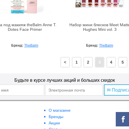
а под макияж theBalm Anne T.
Набор мини блесков Meet Matt
Dotes Face Primer
Hughes Mini vol. 3
Бренд:
TheBalm
Бренд:
TheBalm
<
1
2
3
4
5
Будьте в курсе лучших акций и больших скидок
✉ Подпис
О магазине
Бренды
Акции