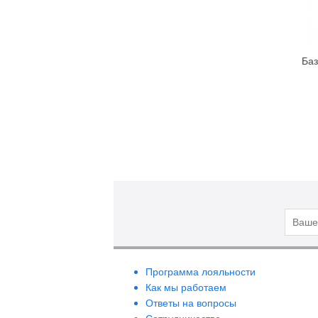
Bebe Bio
Beigic
Bell
Баз
Bellapierre
Bellefontaine
Bellitas
Bellure
Belweder
Bema
Benetton
Bentley
Bentley Organic
Benton
BeYu
Программа лояльности
Bheyse
Как мы работаем
Ответы на вопросы
Bio-Logical