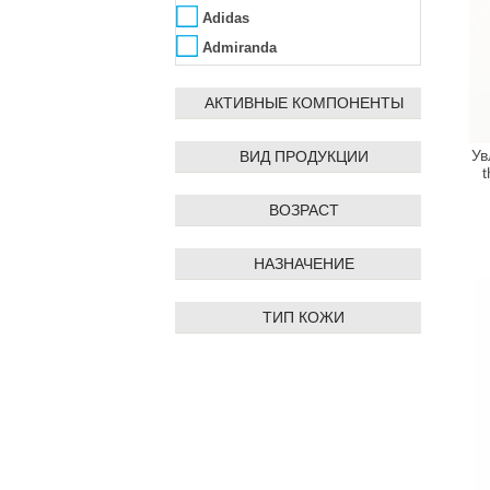
Adidas
Admiranda
Aedes de Venustas
АКТИВНЫЕ КОМПОНЕНТЫ
Affinity Bay
Agent Provocateur
ВИД ПРОДУКЦИИ
Ув
Ahava
t
Ainhoa
ВОЗРАСТ
Alba Botanica
Alfred Dunhill
НАЗНАЧЕНИЕ
ALG&SPA
Algologie
ТИП КОЖИ
Algotherm
Alissa Beauté
Allpresan
AlmaWin
Alpen Dent