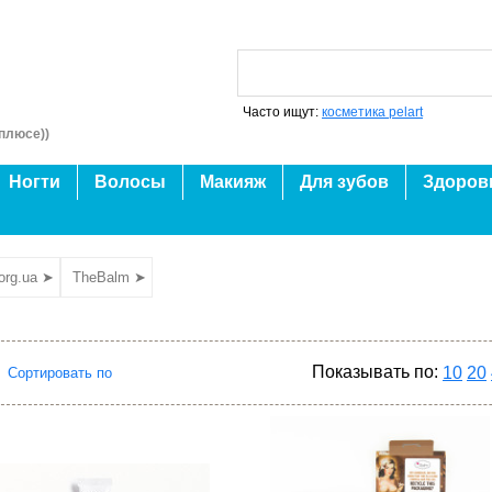
Часто ищут:
косметика pelart
плюсе))
Ногти
Волосы
Макияж
Для зубов
Здоров
org.ua ➤
TheBalm ➤
Показывать по:
10
20
Сортировать по