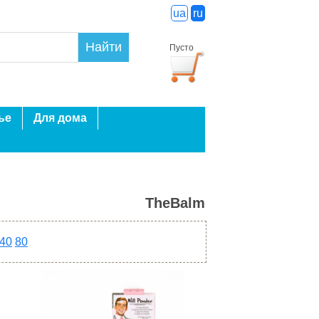
ua
ru
Найти
Пусто
ье
Для дома
TheBalm
40
80