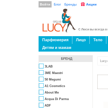
Войти
Блог
Бренды
Акции
С Люси вы всегда в 
Парфюмерия
Лицо
Тело
Детям и мамам
БРЕНД:
Lucy.
3LAB
3ME Maestri
50 Megumi
A1 Cosmetics
About Me
Acqua Di Parma
ADF