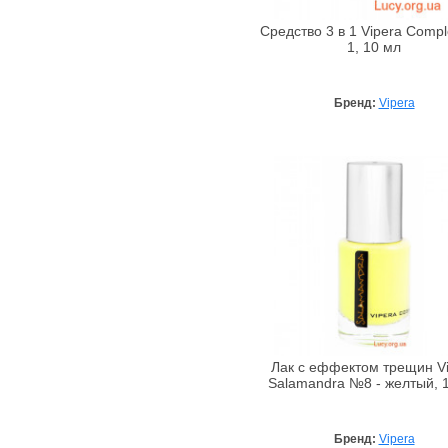
Alta Moda
Alter Heideschafer
Средство 3 в 1 Vipera Compl
1, 10 мл
Amazscent
Ambra
Бренд:
Vipera
Amouage
Anacis
Angel Schlesser
Anna Lotan
Anna Sui
Annick Goutal
Antonio Banderas
ApaCare
Aramis
Archon Vitamin Corporation
Лак с еффектом трещин Vi
Arcocere
Salamandra №8 - желтый, 
Argital
Arkana
Бренд:
Vipera