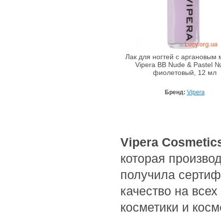
Bebe Bio
Beigic
Bell
Bellapierre
Лак для ногтей с аргановым
Bellefontaine
Vipera BB Nude & Pastel №
фиолетовый, 12 мл
Bellitas
Bellure
Бренд:
Vipera
Belweder
Bema
Benetton
Vipera Сosmetic
Bentley
которая производ
Bentley Organic
Benton
получила сертиф
BeYu
качество на всех
Bheyse
косметики и косм
Bio-Logical