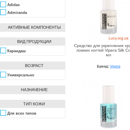
Adidas
Admiranda
Aedes de Venustas
АКТИВНЫЕ КОМПОНЕНТЫ
Affinity Bay
Agent Provocateur
ВИД ПРОДУКЦИИ
Ahava
Средство для укрепления хр
ломких ногтей Vipera Silk Co
Карандаш
Ainhoa
мл
Alba Botanica
ВОЗРАСТ
Бренд:
Vipera
Alfred Dunhill
Универсально
ALG&SPA
Algologie
НАЗНАЧЕНИЕ
Algotherm
Alissa Beauté
ТИП КОЖИ
Allpresan
Для всех типов
AlmaWin
Alpen Dent