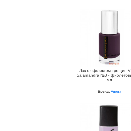
Armaf
Armand Basi
Ascania
Aubrey
Avalon Organics
Awesome Colors
Azzaro
Babe Laboratorios
Bademeisterei
Лак с еффектом трещин Vi
Badgley Mischka
Salamandra №3 - фиолетов
мл
Baldessarini
Baltic Collagen
Бренд:
Vipera
Banana Republic
Bandi Cosmetics
Barex
Beard Club
BeautyHall