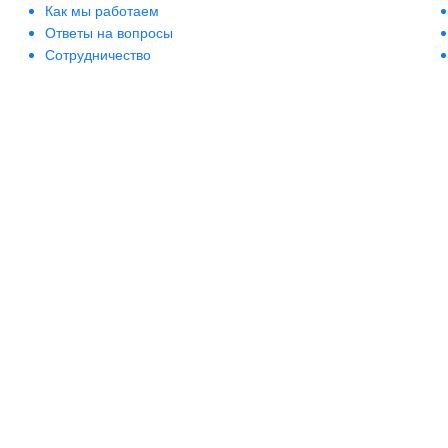
Как мы работаем
Britney Spears
Ответы на вопросы
Brocard
Сотрудничество
BRTC
Bruno Banani
Burberry
Bvlgari
Byredo
Cacharel
Cafe-Cafe
Calvin Klein
Camara
Canaan Dead Sea
Cannaderm
Care & Beauty Line
Carla Fracci
Carmex