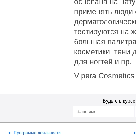
основана на нату
Bioearth
применять люди 
BioLab Estetic
Bioline
дерматологическ
Bionsen Zen
тестируются на ж
BioRepair
большая палитра
Biosilk
косметики: тени 
Biotherm
Biotonale
для ногтей и пр.
Biotrade
Vipera Сosmetics
Bishoff
Blanx
Blumarine
Boadicea the Victorious
Будьте в курс
BoomDeAhDah
Bosley
Bottega Veneta
Программа лояльности
Bourjois