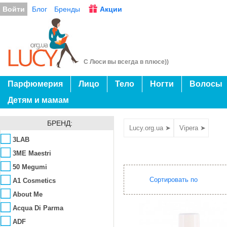
Войти
Блог
Бренды
Акции
С Люси вы всегда в плюсе))
Парфюмерия
Лицо
Тело
Ногти
Волосы
Детям и мамам
БРЕНД:
Lucy.org.ua ➤
Vipera ➤
3LAB
3ME Maestri
50 Megumi
Сортировать по
A1 Cosmetics
About Me
Acqua Di Parma
ADF