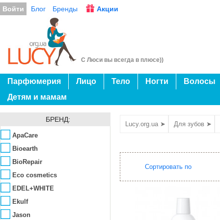
Войти
Блог
Бренды
Акции
С Люси вы всегда в плюсе))
Парфюмерия
Лицо
Тело
Ногти
Волосы
Детям и мамам
БРЕНД:
Lucy.org.ua ➤
Для зубов ➤
ApaCare
Bioearth
BioRepair
Сортировать по
Eco cosmetics
EDEL+WHITE
Ekulf
Jason