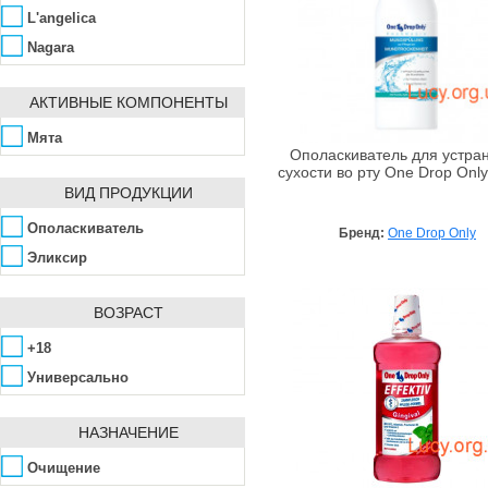
L'angelica
Nagara
One Drop Only
АКТИВНЫЕ КОМПОНЕНТЫ
Pierrot
Tea Tree Therapy
Мята
Ополаскиватель для устра
Tony Moly
сухости во рту One Drop Only
ВИД ПРОДУКЦИИ
Weleda
WhiteWash Laboratories
Ополаскиватель
Бренд:
One Drop Only
Эликсир
ВОЗРАСТ
+18
Универсально
НАЗНАЧЕНИЕ
Очищение