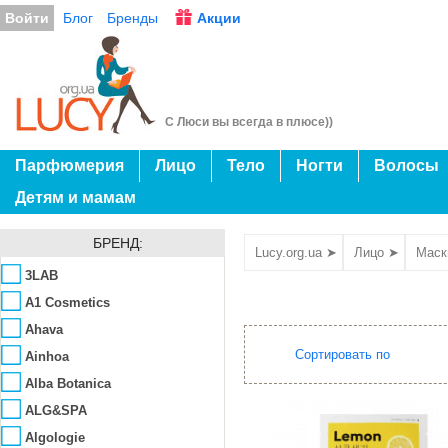
Войти
Блог
Бренды
Акции
С Люси вы всегда в плюсе))
Парфюмерия
Лицо
Тело
Ногти
Волосы
Детям и мамам
БРЕНД:
Lucy.org.ua ➤
Лицо ➤
Маск
3LAB
A1 Cosmetics
Ahava
Сортировать по
Ainhoa
Alba Botanica
ALG&SPA
Algologie