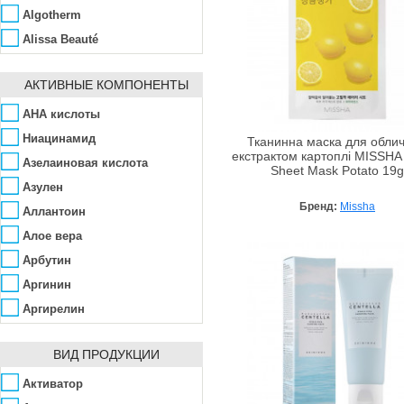
Algotherm
Alissa Beauté
Anacis
АКТИВНЫЕ КОМПОНЕНТЫ
Anna Lotan
Argital
AHA кислоты
Arkana
Hиaцинaмид
Тканинна маска для облич
екстрактом картоплі MISSHA A
Aubrey
Азелаиновая кислота
Sheet Mask Potato 19g
Babe Laboratorios
Азулен
Бренд:
Missha
Bandi Cosmetics
Аллантоин
Bellefontaine
Алое вера
Bellitas
Арбутин
Benton
Аргинин
Bio-Logical
Аргирелин
Bioearth
Арника
ВИД ПРОДУКЦИИ
BioLab Estetic
Аскорбиновая кислота
Bioline
Биозолото
Активатор