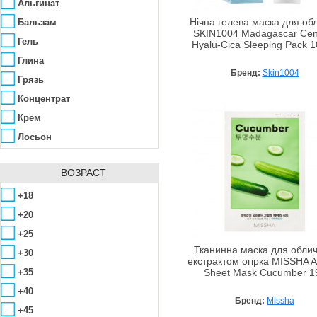
Biotherm
Бисаболол
Альгинат
BoomDeAhDah
Винная кислота
Бальзам
Нічна гелева маска для об
SKIN1004 Madagascar Cent
BRTC
Витамин B
Гель
Hyalu-Cica Sleeping Pack 
Canaan Dead Sea
Витамин C
Глина
Бренд:
Skin1004
Care & Beauty Line
Витамин А (Ретинол)
Грязь
Ceano Cosmetics
Витамин Е
Концентрат
Chandi
Витаминный комплекс
Крем
Chanel
Гамамелис
Лосьон
Chantarelle
Гиалуроновая кислота
Мазь
Christian Dior
ВОЗРАСТ
Гинкго-билоба
Маска
CHRISTINA
Гликолевая кислота
Маска - гель
+18
CLIV
Глицерин
Маска - крем
+20
Daejong Medical
Золото
Маска-скраб
+25
Debeaus
Кальций
Тканинна маска для облич
Масло
+30
екстрактом огірка MISSHA Ai
Declare
Камфора
Мусс
+35
Sheet Mask Cucumber 1
Demax
Каолин
Мыло
+40
Бренд:
Missha
Deoproce
Касторовое масло
Паста
+45