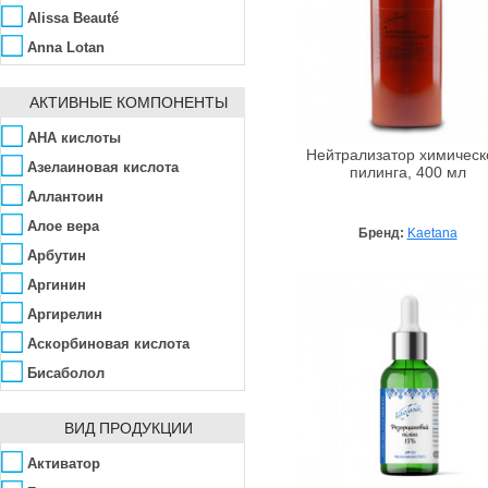
Alissa Beauté
Anna Lotan
Argital
АКТИВНЫЕ КОМПОНЕНТЫ
Arkana
Avalon Organics
AHA кислоты
Нейтрализатор химическ
Babe Laboratorios
Азелаиновая кислота
пилинга, 400 мл
Baltic Collagen
Аллантоин
Bandi Cosmetics
Алое вера
Бренд:
Kaetana
Beigic
Арбутин
Bellefontaine
Аргинин
Bellitas
Аргирелин
Benton
Аскорбиновая кислота
Bio-Logical
Бисаболол
Bioearth
Винная кислота
ВИД ПРОДУКЦИИ
BioLab Estetic
Витамин B
Bioline
Витамин C
Активатор