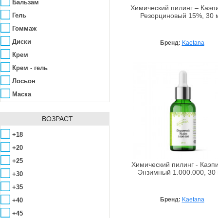
Bourjois
Витамин А (Ретинол)
Бальзам
Химический пилинг – Каэп
Canaan Dead Sea
Витамин Е
Гель
Резорциновый 15%, 30 
Care & Beauty Line
Витаминный комплекс
Гоммаж
Chandi
Гиалуроновая кислота
Диски
Бренд:
Kaetana
Chantarelle
Гликолевая кислота
Крем
Christian Dior
Глицерин
Крем - гель
CHRISTINA
Каолин
Лосьон
Clarena
Койевая кислота
Маска
Clinians
Коэнзим Q10
Маска - крем
Coslys
ВОЗРАСТ
Лецитин
Мыло
Deborah
Лимонная
Патчи
+18
Declare
Люфа
Пилинг
+20
Demax
Масло жожоба
Порошок
+25
Химический пилинг - Каэп
Масло зародышей
Deoproce
Энзимный 1.000.000, 30
Пудра
+30
пшеницы
Derma E
Масло ши
Скраб
+35
Dermacol
Миндальная кислота
Спрей
Бренд:
Kaetana
+40
Dermaline
Молочная кислота
Сыворотка
+45