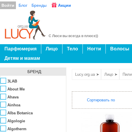
Войти
Блог
Бренды
Акции
С Люси вы всегда в плюсе))
Парфюмерия
Лицо
Тело
Ногти
Волосы
Детям и мамам
БРЕНД:
Lucy.org.ua ➤
Лицо ➤
Пили
3LAB
About Me
Ahava
Сортировать по
Ainhoa
Alba Botanica
Algologie
Algotherm