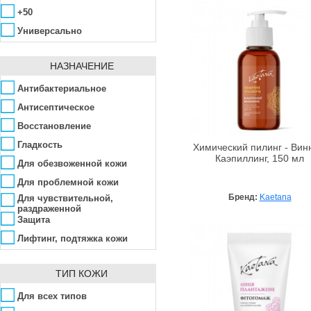
Dermalogica
Морской коллаген
Флюид
+50
Dermophisiologique
Мочевина
Щетка
Универсально
Dr. Hedison
Пантенол
Эмульсия
Dr. Kadir
Папайя
НАЗНАЧЕНИЕ
Dr. Spiller
Пептиды
Антибактериальное
Dr.Ceuracle
Полимеры
Антисептическое
Effiderm
Пробиотик
Восстановление
Elizavecca
Прополис
Гладкость
Химический пилинг - Вин
Ella Bache
Каэпиллинг, 150 мл
Пчелиный воск
Для обезвоженной кожи
Embryolisse
Ретинол
Для проблемной кожи
Freihaut
Рисовый экстракт
Бренд:
Kaetana
Для чувствительной,
раздраженной
Fresh Look
Салициловая кислота
Защита
Geomar
Сера
Лифтинг, подтяжка кожи
GIGI Cosmetic
Соль Мертвого моря
Матирование, сужение пор
Grace Cole
Стволовые клетки
ТИП КОЖИ
Обновление
Green Energy Organics
ТСА
Омоложение
Для всех типов
Green People
Феруловая кислота